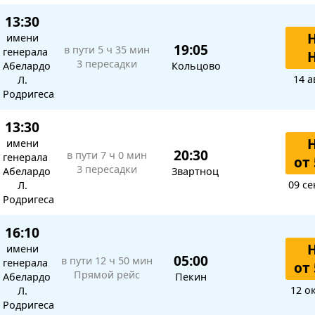
13:30
имени
19:05
в пути
5 ч 35 мин
генерала
3 пересадки
Абелардо
Кольцово
14 а
Л.
Родригеса
13:30
имени
20:30
в пути
7 ч 0 мин
генерала
от 
3 пересадки
Абелардо
Звартноц
09 се
Л.
Родригеса
16:10
имени
05:00
в пути
12 ч 50 мин
генерала
от 
Прямой рейс
Абелардо
Пекин
12 о
Л.
Родригеса