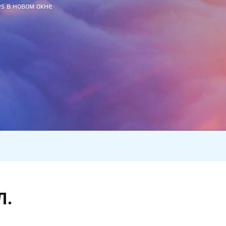
es в новом окне
Л.