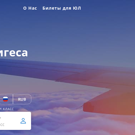
О Нас
Билеты для ЮЛ
игеса
RUB
И КЛАСС
р
сс