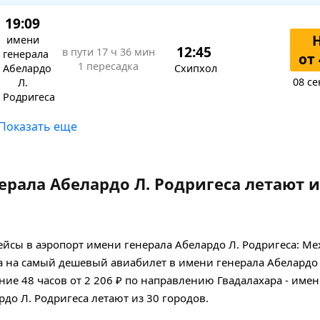
19:09
имени
12:45
в пути
17 ч 36 мин
генерала
от 
1 пересадка
Абелардо
Схипхол
08 се
Л.
Родригеса
Показать еще
рала Абелардо Л. Родригеса летают и
йсы в аэропорт имени генерала Абелардо Л. Родригеса: Ме
 на самый дешевый авиабилет в имени генерала Абелардо 
ние 48 часов
от 2 206 ₽
по направлению Гвадалахара - имен
до Л. Родригеса летают из 30 городов.