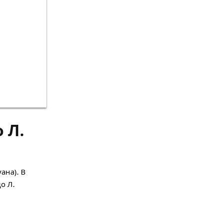
 Л.
ана). В
о Л.