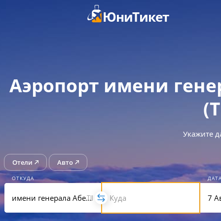
ЮниТикет
Аэропорт имени гене
(
Укажите д
Отели
Авто
ОТКУДА
ДАТ
TIJ