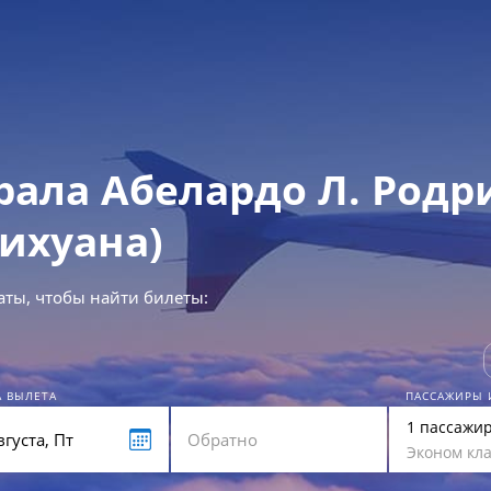
рала Абелардо Л. Родр
Тихуана)
аты, чтобы найти билеты:
А ВЫЛЕТА
ПАССАЖИРЫ 
1 пассажи
Эконом кла