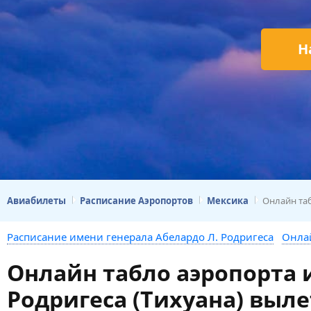
Н
Авиабилеты
Расписание Аэропортов
Мексика
Онлайн таб
Расписание имени генерала Абелардо Л. Родригеса
Онлай
Онлайн табло аэропорта 
Родригеса (Тихуана) выле