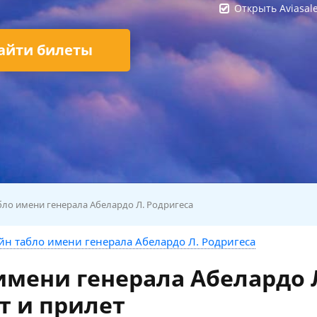
Открыть Aviasal
айти билеты
ло имени генерала Абелардо Л. Родригеса
н табло имени генерала Абелардо Л. Родригеса
имени генерала Абелардо 
т и прилет