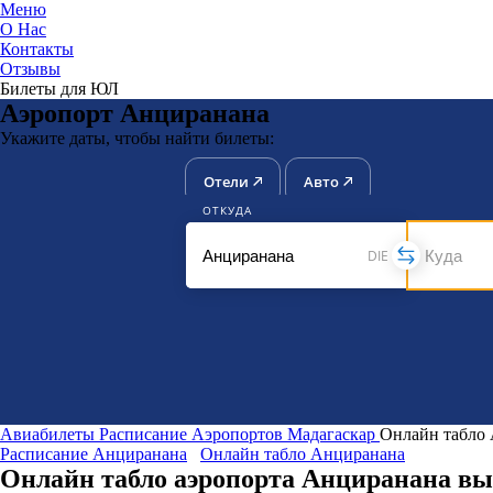
Меню
О Нас
Контакты
ЮниТи
Отзывы
Билеты для ЮЛ
Аэропорт Анциранана
Укажите даты, чтобы найти билеты:
Отели
Авто
ОТКУДА
DIE
Авиабилеты
Расписание Аэропортов
Мадагаскар
Онлайн табло
Расписание Анциранана
Онлайн табло Анциранана
Онлайн табло аэропорта Анциранана вы