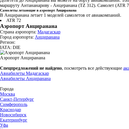
Долететь до Анциранана вы можете на борту авиакомпаний. То
маршруту Антананариву - Анцеранана (TZ 312). Самолет (ATR 72
Самолеты летающие в аэропорт Анциранана
В Анциранана летает 1 моделей самолетов от авиакомпаний.
ATR 72
Аэропорт Анциранана
Страна аэропорта:
Мадагаскар
Город аэропорта:
Анциранана
Регион:
IATA: DIE
Аэропорт Анциранана
Спецпредложений не найдено
, посмотреть все действующие
ак
Авиабилеты Мадагаскар
Авиабилеты Анциранана
Города
Москва
Санкт-Петербург
Симферополь
Краснодар
Новосибирск
Екатеринбург
Уфа