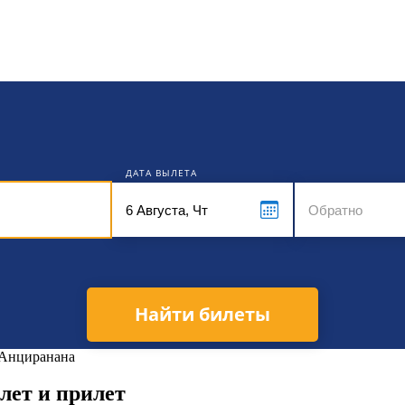
кет
ДАТА ВЫЛЕТА
Найти билеты
 Анциранана
лет и прилет