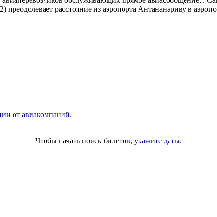
п авиаперевозчиков обслуживающих прямое авиасообщение: . С
) преодолевает расстояние из аэропорта Антананариву в аэропо
ции от авиакомпаний.
Чтобы начать поиск билетов,
укажите даты.