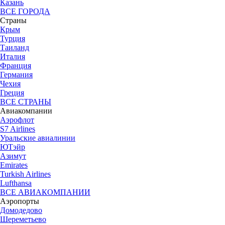
Казань
ВСЕ ГОРОДА
Страны
Крым
Турция
Таиланд
Италия
Франция
Германия
Чехия
Греция
ВСЕ СТРАНЫ
Авиакомпании
Аэрофлот
S7 Airlines
Уральские авиалинии
ЮТэйр
Азимут
Emirates
Turkish Airlines
Lufthansa
ВСЕ АВИАКОМПАНИИ
Аэропорты
Домодедово
Шереметьево