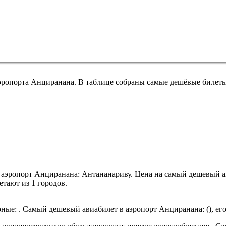
эропорта Анциранана. В таблице собраны самые дешёвые билеты
 аэропорт Анциранана: Антананариву.
Цена на самый дешевый ав
тают из 1 городов.
ые: . Самый дешевый авиабилет в аэропорт Анциранана: (), его