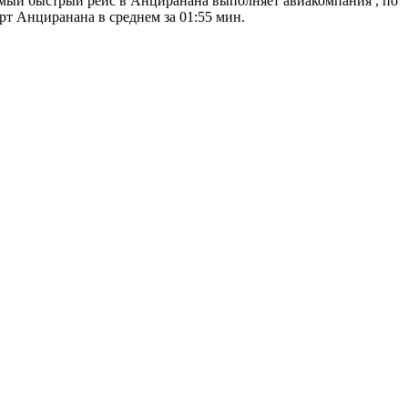
амый быстрый рейс в Анциранана выполняет авиакомпания , по
рт Анциранана в среднем за 01:55 мин.