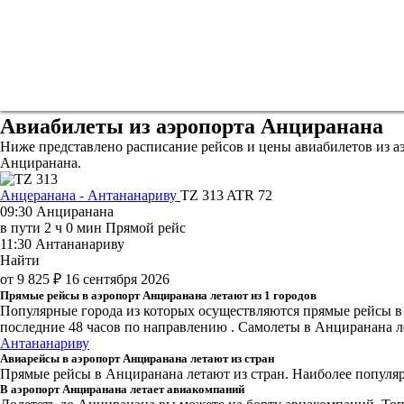
Авиабилеты из аэропорта Анциранана
Ниже представлено расписание рейсов и цены авиабилетов из а
Анциранана.
Анцеранана - Антананариву
TZ 313
ATR 72
09:30
Анциранана
в пути
2 ч 0 мин
Прямой рейс
11:30
Антананариву
Найти
от 9 825 ₽
16 сентября 2026
Прямые рейсы в аэропорт Анциранана летают из 1 городов
Популярные города из которых осуществляются прямые рейсы в
последние 48 часов
по направлению . Самолеты в Анциранана ле
Антананариву
Авиарейсы в аэропорт Анциранана летают из стран
Прямые рейсы в Анциранана летают из стран. Наиболее популярн
В аэропорт Анциранана летает авиакомпаний