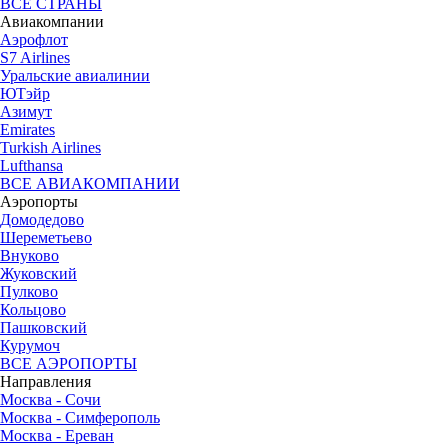
ВСЕ СТРАНЫ
Авиакомпании
Аэрофлот
S7 Airlines
Уральские авиалинии
ЮТэйр
Азимут
Emirates
Turkish Airlines
Lufthansa
ВСЕ АВИАКОМПАНИИ
Аэропорты
Домодедово
Шереметьево
Внуково
Жуковский
Пулково
Кольцово
Пашковский
Курумоч
ВСЕ АЭРОПОРТЫ
Направления
Москва - Сочи
Москва - Симферополь
Москва - Ереван