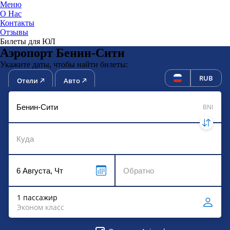
Меню
О Нас
Контакты
ЮниТи
Отзывы
Билеты для ЮЛ
Аэропорт Бенин-Сити
Укажите даты, чтобы найти билеты:
RUB
Отели
Авто
BNI
1 пассажир
Эконом класс