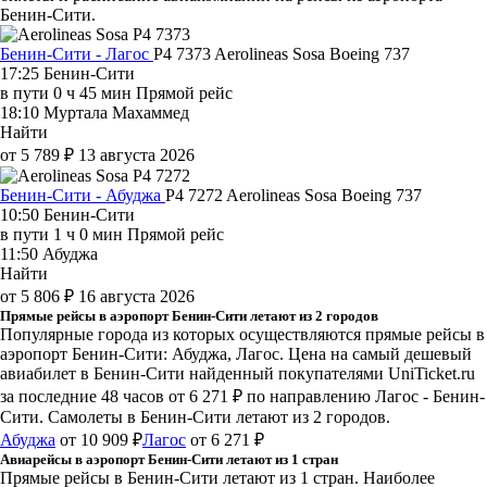
Бенин-Сити.
Бенин-Сити - Лагос
P4 7373
Aerolineas Sosa
Boeing 737
17:25
Бенин-Сити
в пути
0 ч 45 мин
Прямой рейс
18:10
Муртала Махаммед
Найти
от 5 789 ₽
13 августа 2026
Бенин-Сити - Абуджа
P4 7272
Aerolineas Sosa
Boeing 737
10:50
Бенин-Сити
в пути
1 ч 0 мин
Прямой рейс
11:50
Абуджа
Найти
от 5 806 ₽
16 августа 2026
Прямые рейсы в аэропорт Бенин-Сити летают из 2 городов
Популярные города из которых осуществляются прямые рейсы в
аэропорт Бенин-Сити: Абуджа, Лагос.
Цена на самый дешевый
авиабилет в Бенин-Сити найденный покупателями UniTicket.ru
за последние 48 часов
от 6 271 ₽
по направлению Лагос - Бенин-
Сити. Самолеты в Бенин-Сити летают из 2 городов.
Абуджа
от 10 909 ₽
Лагос
от 6 271 ₽
Авиарейсы в аэропорт Бенин-Сити летают из 1 стран
Прямые рейсы в Бенин-Сити летают из 1 стран. Наиболее