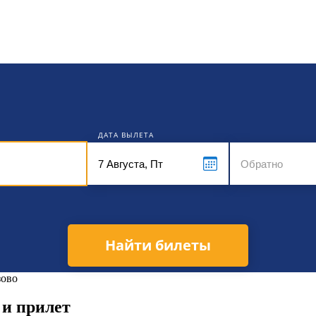
кет
ДАТА ВЫЛЕТА
Найти билеты
зово
 и прилет