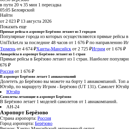
в пути
20 ч 35 мин
1 пересадка
05:05
Белоярский
Найти
от 2 023 ₽
13 августа 2026
Показать еще
Прямые рейсы в аэропорт Берёзово летают из 3 городов
Популярные города из которых осуществляются прямые рейсы в
UniTicket.ru за последние 48 часов
от 1 676 ₽
по направлению Игр
Тюмень
от 4 674 ₽
Ханты-Мансийск
от 2 725 ₽
Игрим
от 1 676 ₽
Авиарейсы в аэропорт Берёзово летают из 1 стран
Прямые рейсы в Берёзово летают из 1 стран. Наиболее популярны
676 ₽
Россия
от 1 676 ₽
В аэропорт Берёзово летает 1 авиакомпаний
Долететь до Берёзово вы можете на борту 1 авиакомпаний. То
Ютэйр, по маршруту Игрим - Берёзово (UT 131). Самолет Ютэйр 
Ютэйр
Самолеты летающие в аэропорт Берёзово
В Берёзово летает 1 моделей самолетов от 1 авиакомпаний.
АН-24
Аэропорт Берёзово
Страна аэропорта:
Россия
Город аэропорта:
Берёзово
Регион: Ханты-Мансийский автономный округ