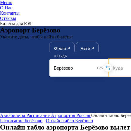
Меню
О Нас
Контакты
ЮниТи
Отзывы
Билеты для ЮЛ
Аэропорт Берёзово
Укажите даты, чтобы найти билеты:
Отели
Авто
ОТКУДА
EZV
Авиабилеты
Расписание Аэропортов
Россия
Онлайн табло Берё
Расписание Берёзово
Онлайн табло Берёзово
Онлайн табло аэропорта Берёзово вылет