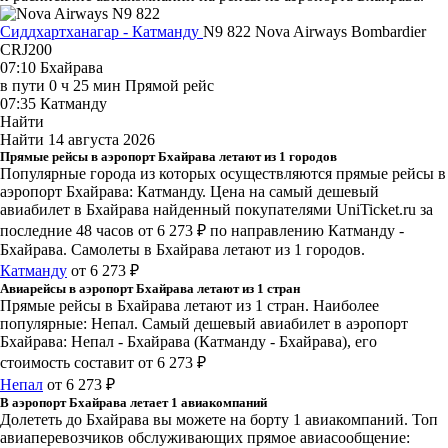
Сиддхартханагар - Катманду
N9 822
Nova Airways
Bombardier
CRJ200
07:10
Бхайрава
в пути
0 ч 25 мин
Прямой рейс
07:35
Катманду
Найти
Найти
14 августа 2026
Прямые рейсы в аэропорт Бхайрава летают из 1 городов
Популярные города из которых осуществляются прямые рейсы в
аэропорт Бхайрава: Катманду.
Цена на самый дешевый
авиабилет в Бхайрава найденный покупателями UniTicket.ru за
последние 48 часов
от 6 273 ₽
по направлению Катманду -
Бхайрава. Самолеты в Бхайрава летают из 1 городов.
Катманду
от 6 273 ₽
Авиарейсы в аэропорт Бхайрава летают из 1 стран
Прямые рейсы в Бхайрава летают из 1 стран. Наиболее
популярные: Непал. Самый дешевый авиабилет в аэропорт
Бхайрава: Непал - Бхайрава (Катманду - Бхайрава), его
стоимость составит от 6 273 ₽
Непал
от 6 273 ₽
В аэропорт Бхайрава летает 1 авиакомпаний
Долететь до Бхайрава вы можете на борту 1 авиакомпаний. Топ
авиаперевозчиков обслуживающих прямое авиасообщение: