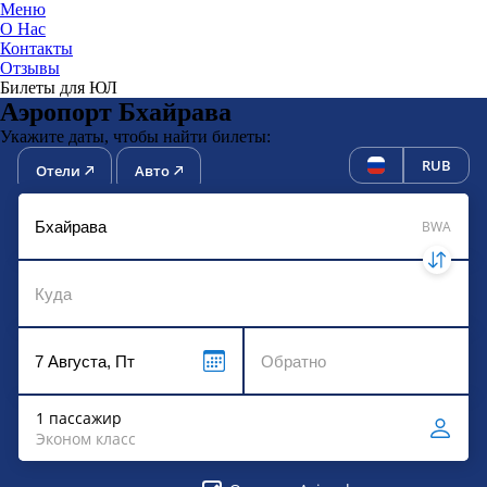
Меню
О Нас
Контакты
ЮниТи
Отзывы
Билеты для ЮЛ
Аэропорт Бхайрава
Укажите даты, чтобы найти билеты:
RUB
Отели
Авто
BWA
1 пассажир
Эконом класс