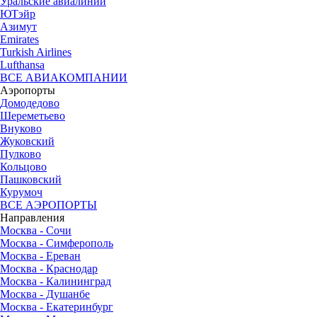
Уральские авиалинии
ЮТэйр
Азимут
Emirates
Turkish Airlines
Lufthansa
ВСЕ АВИАКОМПАНИИ
Аэропорты
Домодедово
Шереметьево
Внуково
Жуковский
Пулково
Кольцово
Пашковский
Курумоч
ВСЕ АЭРОПОРТЫ
Направления
Москва - Сочи
Москва - Симферополь
Москва - Ереван
Москва - Краснодар
Москва - Калининград
Москва - Душанбе
Москва - Екатеринбург