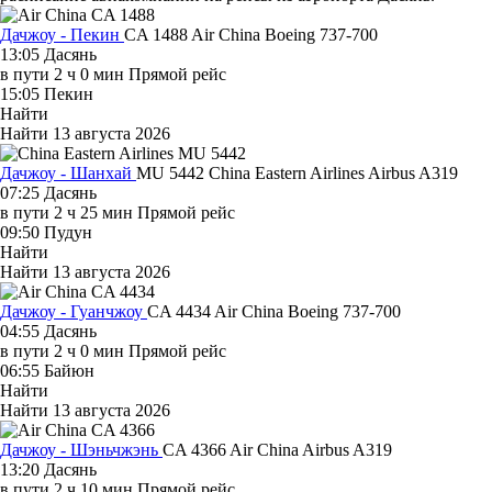
Дачжоу - Пекин
CA 1488
Air China
Boeing 737-700
13:05
Дасянь
в пути
2 ч 0 мин
Прямой рейс
15:05
Пекин
Найти
Найти
13 августа 2026
Дачжоу - Шанхай
MU 5442
China Eastern Airlines
Airbus A319
07:25
Дасянь
в пути
2 ч 25 мин
Прямой рейс
09:50
Пудун
Найти
Найти
13 августа 2026
Дачжоу - Гуанчжоу
CA 4434
Air China
Boeing 737-700
04:55
Дасянь
в пути
2 ч 0 мин
Прямой рейс
06:55
Байюн
Найти
Найти
13 августа 2026
Дачжоу - Шэньчжэнь
CA 4366
Air China
Airbus A319
13:20
Дасянь
в пути
2 ч 10 мин
Прямой рейс