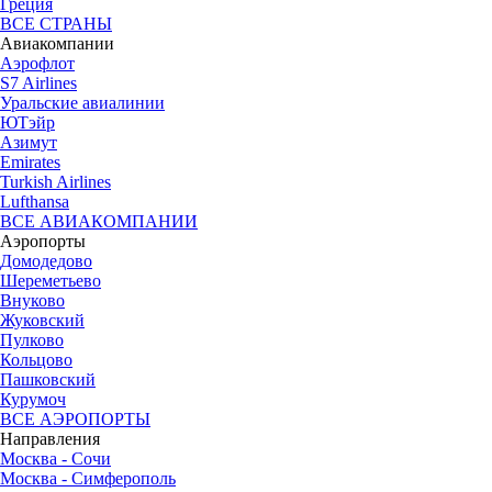
Греция
ВСЕ СТРАНЫ
Авиакомпании
Аэрофлот
S7 Airlines
Уральские авиалинии
ЮТэйр
Азимут
Emirates
Turkish Airlines
Lufthansa
ВСЕ АВИАКОМПАНИИ
Аэропорты
Домодедово
Шереметьево
Внуково
Жуковский
Пулково
Кольцово
Пашковский
Курумоч
ВСЕ АЭРОПОРТЫ
Направления
Москва - Сочи
Москва - Симферополь