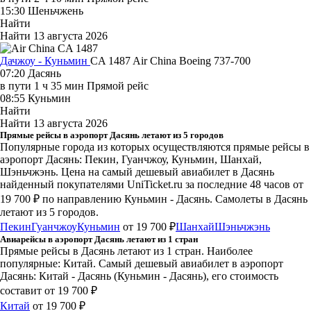
15:30
Шеньчжень
Найти
Найти
13 августа 2026
Дачжоу - Куньмин
CA 1487
Air China
Boeing 737-700
07:20
Дасянь
в пути
1 ч 35 мин
Прямой рейс
08:55
Куньмин
Найти
Найти
13 августа 2026
Прямые рейсы в аэропорт Дасянь летают из 5 городов
Популярные города из которых осуществляются прямые рейсы в
аэропорт Дасянь: Пекин, Гуанчжоу, Куньмин, Шанхай,
Шэньчжэнь.
Цена на самый дешевый авиабилет в Дасянь
найденный покупателями UniTicket.ru за последние 48 часов
от
19 700 ₽
по направлению Куньмин - Дасянь. Самолеты в Дасянь
летают из 5 городов.
Пекин
Гуанчжоу
Куньмин
от 19 700 ₽
Шанхай
Шэньчжэнь
Авиарейсы в аэропорт Дасянь летают из 1 стран
Прямые рейсы в Дасянь летают из 1 стран. Наиболее
популярные: Китай. Самый дешевый авиабилет в аэропорт
Дасянь: Китай - Дасянь (Куньмин - Дасянь), его стоимость
составит от 19 700 ₽
Китай
от 19 700 ₽