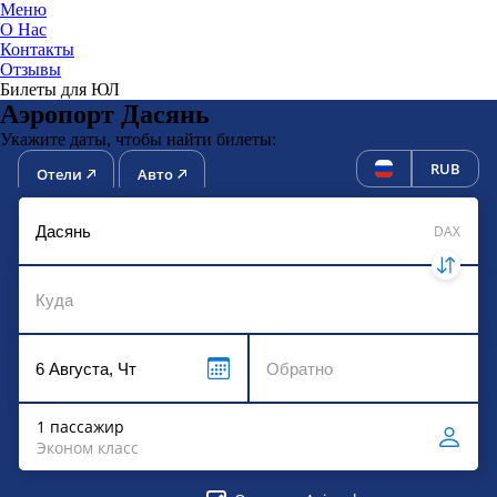
Меню
О Нас
Контакты
ЮниТи
Отзывы
Билеты для ЮЛ
Аэропорт Дасянь
Укажите даты, чтобы найти билеты:
RUB
Отели
Авто
DAX
1 пассажир
Эконом класс