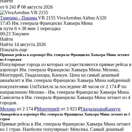
Найти
от 6 241 ₽
08 августа 2026
Тампико - Панама
VB 2155
VivaAerobus
Airbus A320
17:45
Им. генерала Франциско Хавьера Мина
в пути
6 ч 38 мин
1 пересадка
00:23
Токумен
Найти
Найти
14 августа 2026
Показать еще
Прямые рейсы в аэропорт Им. генерала Франциско Хавьера Мина летают
из 4 городов
Популярные города из которых осуществляются прямые рейсы в
аэропорт Им. генерала Франциско Хавьера Мина: Мехико,
Монтеррей, Гвадалахара, Канкун.
Цена на самый дешевый
авиабилет в Им. генерала Франциско Хавьера Мина найденный
покупателями UniTicket.ru за последние 48 часов
от 2 174 ₽
по
направлению Мехико - Им. генерала Франциско Хавьера Мина.
Самолеты в Им. генерала Франциско Хавьера Мина летают из 4
городов.
Мехико
от 2 174 ₽
Монтеррей
от 3 923 ₽
Гвадалахара
Канкун
Авиарейсы в аэропорт Им. генерала Франциско Хавьера Мина летают из 1
стран
Прямые рейсы в Им. генерала Франциско Хавьера Мина летают
из 1 стран. Наиболее популярные: Мексика. Самый дешевый