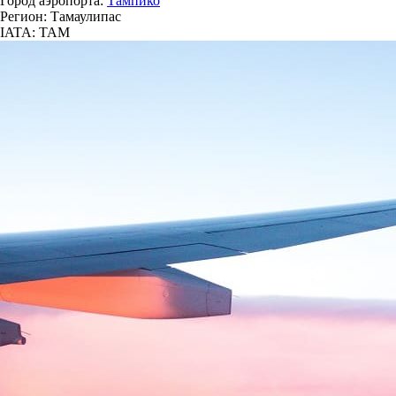
Город аэропорта:
Тампико
Регион: Тамаулипас
IATA: TAM