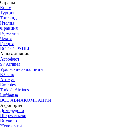
Страны
Крым
Турция
Таиланд
Италия
Франция
Германия
Чехия
Греция
ВСЕ СТРАНЫ
Авиакомпании
Аэрофлот
S7 Airlines
Уральские авиалинии
ЮТэйр
Азимут
Emirates
Turkish Airlines
Lufthansa
ВСЕ АВИАКОМПАНИИ
Аэропорты
Домодедово
Шереметьево
Внуково
Жуковский