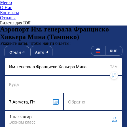
Меню
О Нас
Контакты
ЮниТи
Отзывы
Билеты для ЮЛ
Аэропорт Им. генерала Франциско
Хавьера Мина (Тампико)
Укажите даты, чтобы найти билеты:
RUB
Отели
Авто
TAM
1 пассажир
Эконом класс