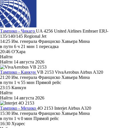
Тампико - Чикаго
UA 4256
United Airlines
Embraer ERJ-
135/140/145 Regional Jet
14:25
Им. генерала Франциско Хавьера Мина
в пути
6 ч 21 мин
1 пересадка
20:46
О'Хара
Найти
Найти
14 августа 2026
Тампико - Канкун
VB 2153
VivaAerobus
Airbus A320
21:20
Им. генерала Франциско Хавьера Мина
в пути
1 ч 55 мин
Прямой рейс
23:15
Канкун
Найти
Найти
14 августа 2026
Тампико - Мехико
4O 2153
Interjet
Airbus A320
15:30
Им. генерала Франциско Хавьера Мина
в пути
1 ч 0 мин
Прямой рейс
16:30
Хуарес