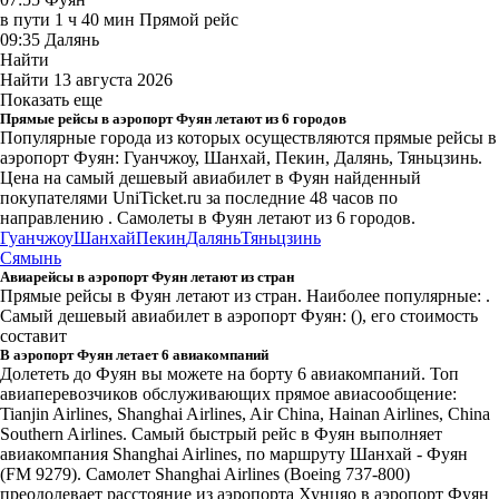
в пути
1 ч 40 мин
Прямой рейс
09:35
Далянь
Найти
Найти
13 августа 2026
Показать еще
Прямые рейсы в аэропорт Фуян летают из 6 городов
Популярные города из которых осуществляются прямые рейсы в
аэропорт Фуян: Гуанчжоу, Шанхай, Пекин, Далянь, Тяньцзинь.
Цена на самый дешевый авиабилет в Фуян найденный
покупателями UniTicket.ru за последние 48 часов
по
направлению . Самолеты в Фуян летают из 6 городов.
Гуанчжоу
Шанхай
Пекин
Далянь
Тяньцзинь
Сямынь
Авиарейсы в аэропорт Фуян летают из стран
Прямые рейсы в Фуян летают из стран. Наиболее популярные: .
Самый дешевый авиабилет в аэропорт Фуян: (), его стоимость
составит
В аэропорт Фуян летает 6 авиакомпаний
Долететь до Фуян вы можете на борту 6 авиакомпаний. Топ
авиаперевозчиков обслуживающих прямое авиасообщение:
Tianjin Airlines, Shanghai Airlines, Air China, Hainan Airlines, China
Southern Airlines. Самый быстрый рейс в Фуян выполняет
авиакомпания Shanghai Airlines, по маршруту Шанхай - Фуян
(FM 9279). Самолет Shanghai Airlines (Boeing 737-800)
преодолевает расстояние из аэропорта Хунцяо в аэропорт Фуян