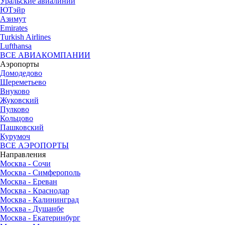
Уральские авиалинии
ЮТэйр
Азимут
Emirates
Turkish Airlines
Lufthansa
ВСЕ АВИАКОМПАНИИ
Аэропорты
Домодедово
Шереметьево
Внуково
Жуковский
Пулково
Кольцово
Пашковский
Курумоч
ВСЕ АЭРОПОРТЫ
Направления
Москва - Сочи
Москва - Симферополь
Москва - Ереван
Москва - Краснодар
Москва - Калининград
Москва - Душанбе
Москва - Екатеринбург