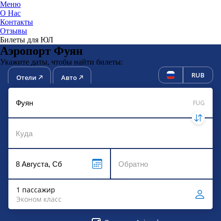
Меню
О Нас
Контакты
ЮниТи
Отзывы
Билеты для ЮЛ
Аэропорт Фуян
Укажите даты, чтобы найти билеты:
RUB
Отели
Авто
FUG
1 пассажир
Эконом класс