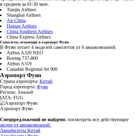
в среднем за 01:30 мин.
Tianjin Airlines
Shanghai Airlines
Air China
Hainan Airlines
China Southern Airlines
China Express Airlines
Самолеты летающие в аэропорт Фуян
В Фуян летает 4 моделей самолетов от 6 авиакомпаний.
Airbus A320 NEO
Boeing 737-800
Airbus A319
Canadair Regional Jet 900
Аэропорт Фуян
Страна аэропорта:
Китай
Город аэропорта:
Фуян
Регион: Аньхой
IATA: FUG
Аэропорт Фуян
Спецпредложений не найдено
, посмотреть все действующие
акции от авиакомпаний.
Авиабилеты Китай
Авиабилеты Фуян