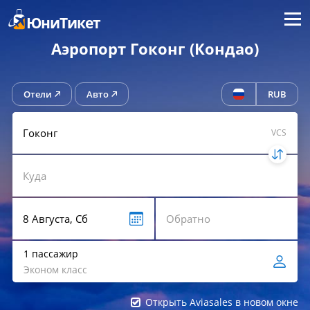
Меню
ЮниТикет
Аэропорт Гоконг (Кондао)
Отели
Авто
RUB
VCS
1 пассажир
Эконом класс
Открыть Aviasales в новом окне