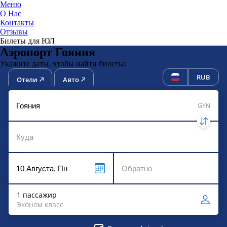
Меню
О Нас
Контакты
ЮниТи
Отзывы
Билеты для ЮЛ
Аэропорт Гояния
Укажите даты, чтобы найти билеты:
RUB
Отели
Авто
GYN
1 пассажир
Эконом класс