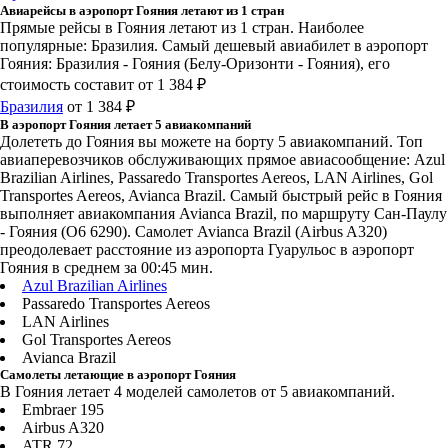
Авиарейсы в аэропорт Гояния летают из 1 стран
Прямые рейсы в Гояния летают из 1 стран. Наиболее
популярные: Бразилия. Самый дешевый авиабилет в аэропорт
Гояния: Бразилия - Гояния (Белу-Оризонти - Гояния), его
стоимость составит от 1 384 ₽
Бразилия
от 1 384 ₽
В аэропорт Гояния летает 5 авиакомпаний
Долететь до Гояния вы можете на борту 5 авиакомпаний. Топ
авиаперевозчиков обслуживающих прямое авиасообщение: Azul
Brazilian Airlines, Passaredo Transportes Aereos, LAN Airlines, Gol
Transportes Aereos, Avianca Brazil. Самый быстрый рейс в Гояния
выполняет авиакомпания Avianca Brazil, по маршруту Сан-Паулу
- Гояния (O6 6290). Самолет Avianca Brazil (Airbus A320)
преодолевает расстояние из аэропорта Гуарульос в аэропорт
Гояния в среднем за 00:45 мин.
Azul Brazilian Airlines
Passaredo Transportes Aereos
LAN Airlines
Gol Transportes Aereos
Avianca Brazil
Самолеты летающие в аэропорт Гояния
В Гояния летает 4 моделей самолетов от 5 авиакомпаний.
Embraer 195
Airbus A320
ATR 72