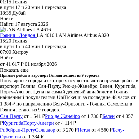
01:15
Гояния
в пути
17 ч 20 мин
1 пересадка
18:35
Дубай
Найти
Найти
17 августа 2026
Гояния - Лондон
LA 4616
LAN Airlines
Airbus A320
15:20
Гояния
в пути
15 ч 40 мин
1 пересадка
07:00
Хитроу
Найти
от 41 617 ₽
01 ноября 2026
Показать еще
Прямые рейсы в аэропорт Гояния летают из 9 городов
Популярные города из которых осуществляются прямые рейсы в
аэропорт Гояния: Сан-Паулу, Рио-де-Жанейро, Белен, Куритиба,
Порту-Алегри.
Цена на самый дешевый авиабилет в Гояния
найденный покупателями UniTicket.ru за последние 48 часов
от
1 384 ₽
по направлению Белу-Оризонти - Гояния. Самолеты в
Гояния летают из 9 городов.
Сан-Паулу
от 1 541 ₽
Рио-де-Жанейро
от 1 736 ₽
Белен
от 4 357
₽
Куритиба
Порту-Алегри
от 4 114 ₽
Рибейран-Прету
Салвадор
от 3 270 ₽
Натал
от 4 560 ₽
Белу-
Оризонти
от 1 384 ₽