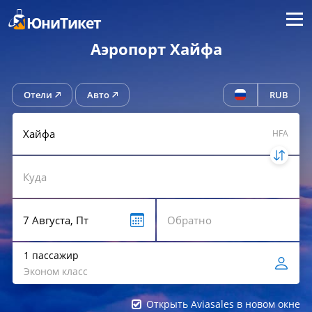
Меню
ЮниТикет
Аэропорт Хайфа
Отели
Авто
RUB
HFA
1 пассажир
Эконом класс
Открыть Aviasales в новом окне