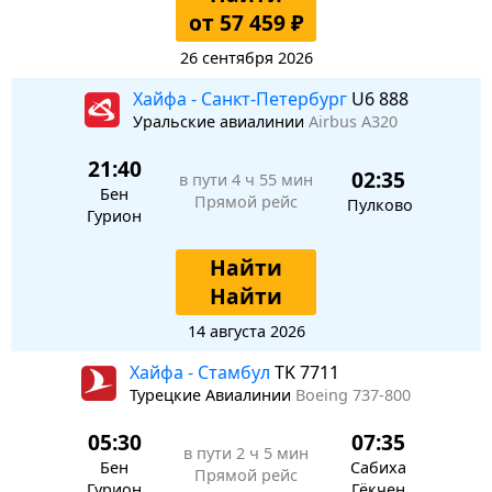
от 57 459 ₽
26 сентября 2026
Хайфа - Санкт-Петербург
U6 888
Уральские авиалинии
Airbus A320
21:40
02:35
в пути
4 ч 55 мин
Бен
Прямой рейс
Пулково
Гурион
Найти
Найти
14 августа 2026
Хайфа - Стамбул
TK 7711
Турецкие Авиалинии
Boeing 737-800
05:30
07:35
в пути
2 ч 5 мин
Бен
Сабиха
Прямой рейс
Гурион
Гёкчен