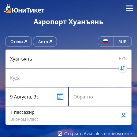
Меню
ЮниТикет
Аэропорт Хуанъянь
Отели
Авто
RUB
HYN
1 пассажир
Эконом класс
Открыть Aviasales в новом окне