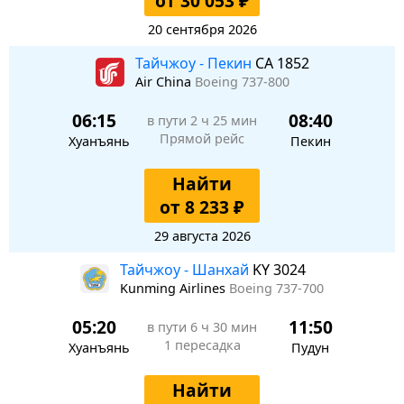
от 30 053 ₽
20 сентября 2026
Тайчжоу - Пекин
CA 1852
Air China
Boeing 737-800
06:15
08:40
в пути
2 ч 25 мин
Прямой рейс
Хуанъянь
Пекин
Найти
от 8 233 ₽
29 августа 2026
Тайчжоу - Шанхай
KY 3024
Kunming Airlines
Boeing 737-700
05:20
11:50
в пути
6 ч 30 мин
1 пересадка
Хуанъянь
Пудун
Найти