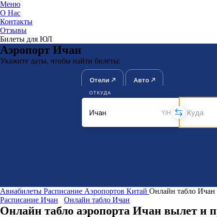
Меню
О Нас
Контакты
ЮниТи
Отзывы
Билеты для ЮЛ
Аэропорт Ичан
Укажите даты, чтобы найти билеты:
Отели
Авто
ОТКУДА
YIH
Авиабилеты
Расписание Аэропортов
Китай
Онлайн табло Ичан
Расписание Ичан
Онлайн табло Ичан
Онлайн табло аэропорта Ичан вылет и 