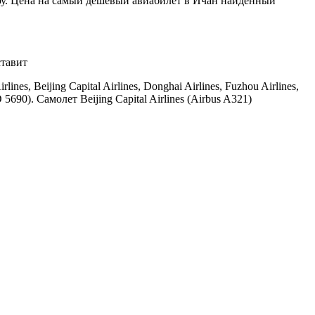
у.
Цена на самый дешевый авиабилет в Ичан найденный
ставит
 Beijing Capital Airlines, Donghai Airlines, Fuzhou Airlines,
690). Самолет Beijing Capital Airlines (Airbus A321)