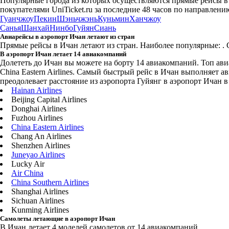
Популярные города из которых осуществляются прямые рейсы в
покупателями UniTicket.ru за последние 48 часов
по направлению
Гуанчжоу
Пекин
Шэньчжэнь
Куньмин
Ханчжоу
Санья
Шанхай
Нинбо
Гуйян
Сиань
Авиарейсы в аэропорт Ичан летают из стран
Прямые рейсы в Ичан летают из стран. Наиболее популярные: . 
В аэропорт Ичан летает 14 авиакомпаний
Долететь до Ичан вы можете на борту 14 авиакомпаний. Топ авиапе
China Eastern Airlines. Самый быстрый рейс в Ичан выполняет авиа
преодолевает расстояние из аэропорта Гуйянг в аэропорт Ичан в 
Hainan Airlines
Beijing Capital Airlines
Donghai Airlines
Fuzhou Airlines
China Eastern Airlines
Chang An Airlines
Shenzhen Airlines
Juneyao Airlines
Lucky Air
Air China
China Southern Airlines
Shanghai Airlines
Sichuan Airlines
Kunming Airlines
Самолеты летающие в аэропорт Ичан
В Ичан летает 4 моделей самолетов от 14 авиакомпаний.