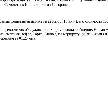
 аэропорт Ичан: Гуанчжоу, Пекин, Шэньчжэнь, Куньмин, Ханчжо
 . Самолеты в Ичан летают из 10 городов.
Самый дешевый авиабилет в аэропорт Ичан: (), его стоимость со
ревозчиков обслуживающих прямое авиасообщение: Hainan Airlines,
компания Beijing Capital Airlines, по маршруту Гуйян - Ичан (JD 5
среднем за 01:25 мин.