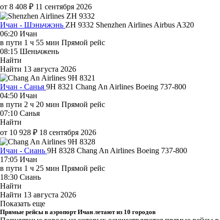
от 8 408 ₽
11 сентября 2026
Ичан - Шэньчжэнь
ZH 9332
Shenzhen Airlines
Airbus A320
06:20
Ичан
в пути
1 ч 55 мин
Прямой рейс
08:15
Шеньчжень
Найти
Найти
13 августа 2026
Ичан - Санья
9H 8321
Chang An Airlines
Boeing 737-800
04:50
Ичан
в пути
2 ч 20 мин
Прямой рейс
07:10
Санья
Найти
от 10 928 ₽
18 сентября 2026
Ичан - Сиань
9H 8328
Chang An Airlines
Boeing 737-800
17:05
Ичан
в пути
1 ч 25 мин
Прямой рейс
18:30
Сиань
Найти
Найти
13 августа 2026
Показать еще
Прямые рейсы в аэропорт Ичан летают из 10 городов