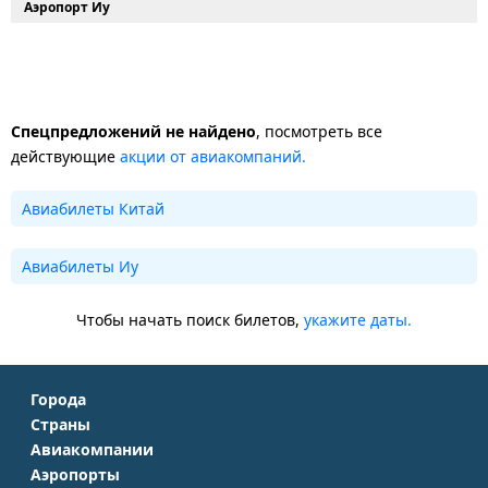
Аэропорт Иу
Спецпредложений не найдено
, посмотреть все
действующие
акции от авиакомпаний.
Авиабилеты Китай
Авиабилеты Иу
Чтобы начать поиск билетов,
укажите даты.
Города
Страны
Москва
Авиакомпании
Крым
Санкт-Петербург
Аэропорты
Аэрофлот
Турция