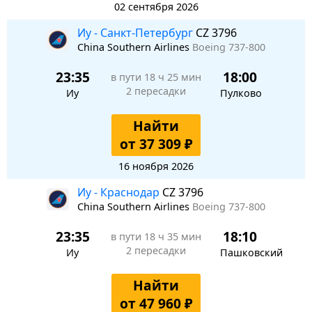
02 сентября 2026
Иу - Санкт-Петербург
CZ 3796
China Southern Airlines
Boeing 737-800
23:35
18:00
в пути
18 ч 25 мин
2 пересадки
Иу
Пулково
Найти
от 37 309 ₽
16 ноября 2026
Иу - Краснодар
CZ 3796
China Southern Airlines
Boeing 737-800
23:35
18:10
в пути
18 ч 35 мин
2 пересадки
Иу
Пашковский
Найти
от 47 960 ₽