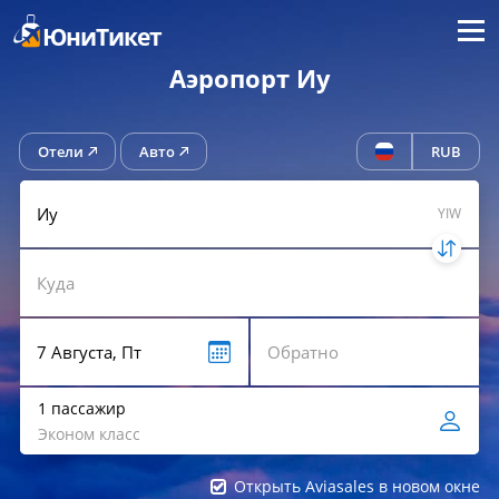
Меню
ЮниТикет
Аэропорт Иу
Отели
Авто
RUB
YIW
1 пассажир
Эконом класс
Открыть Aviasales в новом окне