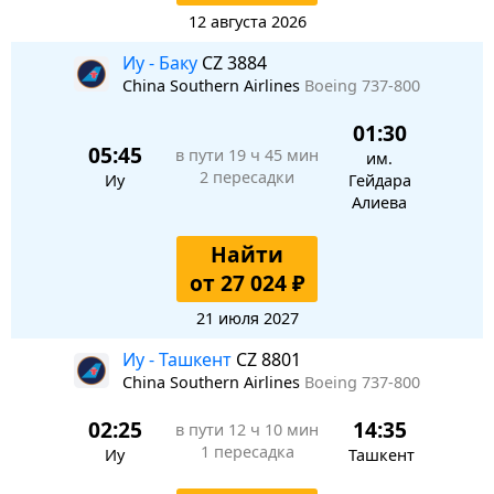
12 августа 2026
Иу - Баку
CZ 3884
China Southern Airlines
Boeing 737-800
01:30
05:45
в пути
19 ч 45 мин
им.
2 пересадки
Иу
Гейдара
Алиева
Найти
от 27 024 ₽
21 июля 2027
Иу - Ташкент
CZ 8801
China Southern Airlines
Boeing 737-800
02:25
14:35
в пути
12 ч 10 мин
1 пересадка
Иу
Ташкент