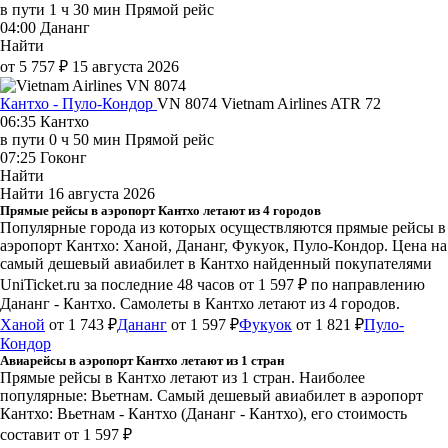
в пути
1 ч 30 мин
Прямой рейс
04:00
Дананг
Найти
от 5 757 ₽
15 августа 2026
Кантхо - Пуло-Кондор
VN 8074
Vietnam Airlines
ATR 72
06:35
Кантхо
в пути
0 ч 50 мин
Прямой рейс
07:25
Гоконг
Найти
Найти
16 августа 2026
Прямые рейсы в аэропорт Кантхо летают из 4 городов
Популярные города из которых осуществляются прямые рейсы в
аэропорт Кантхо: Ханой, Дананг, Фукуок, Пуло-Кондор.
Цена на
самый дешевый авиабилет в Кантхо найденный покупателями
UniTicket.ru за последние 48 часов
от 1 597 ₽
по направлению
Дананг - Кантхо. Самолеты в Кантхо летают из 4 городов.
Ханой
от 1 743 ₽
Дананг
от 1 597 ₽
Фукуок
от 1 821 ₽
Пуло-
Кондор
Авиарейсы в аэропорт Кантхо летают из 1 стран
Прямые рейсы в Кантхо летают из 1 стран. Наиболее
популярные: Вьетнам. Самый дешевый авиабилет в аэропорт
Кантхо: Вьетнам - Кантхо (Дананг - Кантхо), его стоимость
составит от 1 597 ₽