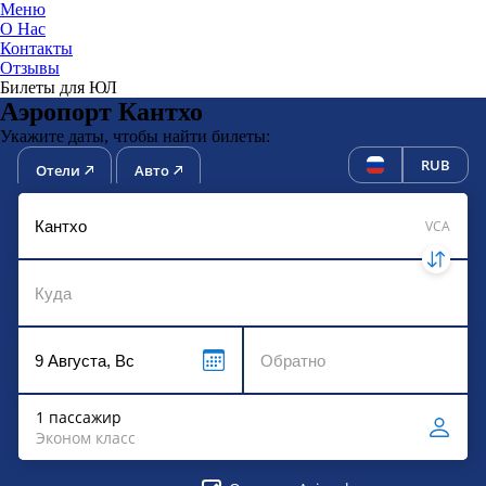
Меню
О Нас
Контакты
ЮниТи
Отзывы
Билеты для ЮЛ
Аэропорт Кантхо
Укажите даты, чтобы найти билеты:
RUB
Отели
Авто
VCA
1 пассажир
Эконом класс