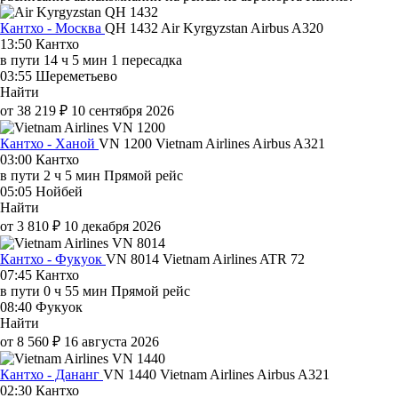
Кантхо - Москва
QH 1432
Air Kyrgyzstan
Airbus A320
13:50
Кантхо
в пути
14 ч 5 мин
1 пересадка
03:55
Шереметьево
Найти
от 38 219 ₽
10 сентября 2026
Кантхо - Ханой
VN 1200
Vietnam Airlines
Airbus A321
03:00
Кантхо
в пути
2 ч 5 мин
Прямой рейс
05:05
Нойбей
Найти
от 3 810 ₽
10 декабря 2026
Кантхо - Фукуок
VN 8014
Vietnam Airlines
ATR 72
07:45
Кантхо
в пути
0 ч 55 мин
Прямой рейс
08:40
Фукуок
Найти
от 8 560 ₽
16 августа 2026
Кантхо - Дананг
VN 1440
Vietnam Airlines
Airbus A321
02:30
Кантхо