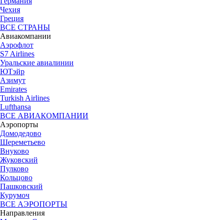
Германия
Чехия
Греция
ВСЕ СТРАНЫ
Авиакомпании
Аэрофлот
S7 Airlines
Уральские авиалинии
ЮТэйр
Азимут
Emirates
Turkish Airlines
Lufthansa
ВСЕ АВИАКОМПАНИИ
Аэропорты
Домодедово
Шереметьево
Внуково
Жуковский
Пулково
Кольцово
Пашковский
Курумоч
ВСЕ АЭРОПОРТЫ
Направления