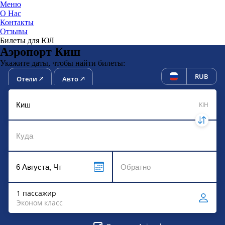
Меню
О Нас
Контакты
ЮниТи
Отзывы
Билеты для ЮЛ
Аэропорт Киш
Укажите даты, чтобы найти билеты:
RUB
Отели
Авто
KIH
1 пассажир
Эконом класс