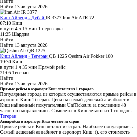
Найти
Найти
13 августа 2026
Киш Айленд - Дубай
IR 3377
Iran Air
ATR 72
07:10
Киш
в пути
4 ч 15 мин
1 пересадка
11:25
Шарджа
Найти
Найти
13 августа 2026
Киш Айленд - Тегеран
QB 1225
Qeshm Air
Fokker 100
19:30
Киш
в пути
1 ч 35 мин
Прямой рейс
21:05
Тегеран
Найти
Найти
13 августа 2026
Прямые рейсы в аэропорт Киш летают из 1 городов
Популярные города из которых осуществляются прямые рейсы в
аэропорт Киш: Тегеран.
Цена на самый дешевый авиабилет в
Киш найденный покупателями UniTicket.ru за последние 48
часов
по направлению . Самолеты в Киш летают из 1 городов.
Тегеран
Авиарейсы в аэропорт Киш летают из стран
Прямые рейсы в Киш летают из стран. Наиболее популярные: .
Самый дешевый авиабилет в аэропорт Киш: (), его стоимость