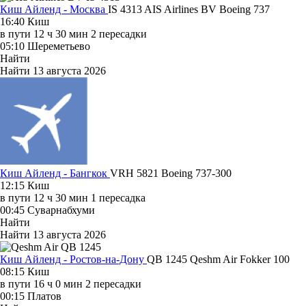
Киш Айленд - Москва
IS 4313
AIS Airlines BV
Boeing 737
16:40
Киш
в пути
12 ч 30 мин
2 пересадки
05:10
Шереметьево
Найти
Найти
13 августа 2026
Киш Айленд - Бангкок
VRH 5821
Boeing 737-300
12:15
Киш
в пути
12 ч 30 мин
1 пересадка
00:45
Суварнабхуми
Найти
Найти
13 августа 2026
Киш Айленд - Ростов-на-Дону
QB 1245
Qeshm Air
Fokker 100
08:15
Киш
в пути
16 ч 0 мин
2 пересадки
00:15
Платов