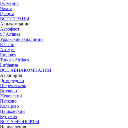
Германия
Чехия
Греция
ВСЕ СТРАНЫ
Авиакомпании
Аэрофлот
S7 Airlines
Уральские авиалинии
ЮТэйр
Азимут
Emirates
Turkish Airlines
Lufthansa
ВСЕ АВИАКОМПАНИИ
Аэропорты
Домодедово
Шереметьево
Внуково
Жуковский
Пулково
Кольцово
Пашковский
Курумоч
ВСЕ АЭРОПОРТЫ
Направления