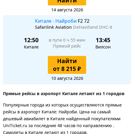
Найти
14 августа 2026
Китале - Найроби
F2 72
Safarilink Aviation
DeHavilland DHC-8
12:50
13:45
в пути
0 ч 55 мин
Прямой рейс
Китале
Вилсон
Найти
от 8 215 ₽
10 августа 2026
Прямые рейсы в аэропорт Китале летают из 1 городов
Популярные города из которых осуществляются прямые
рейсы в аэропорт Китале: Найроби.
Цена на самый
дешевый авиабилет в Китале найденный покупателями
UniTicket.ru за последние 48 часов
по направлению .
Самолеты в Китале летают из 1 городов.