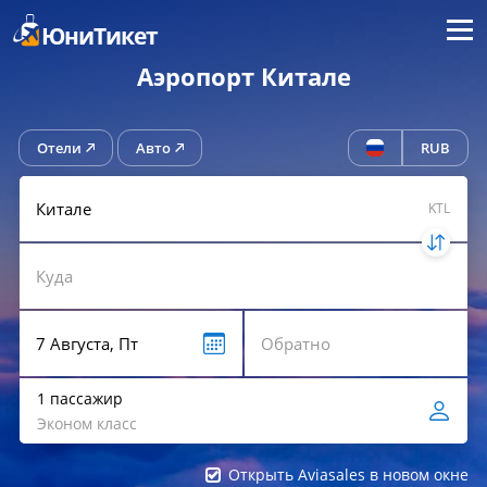
Меню
ЮниТикет
Аэропорт Китале
Отели
Авто
RUB
KTL
1 пассажир
Эконом класс
Открыть Aviasales в новом окне