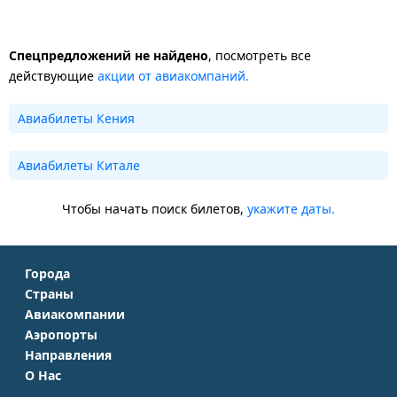
Спецпредложений не найдено
, посмотреть все
действующие
акции от авиакомпаний.
Авиабилеты Кения
Авиабилеты Китале
Чтобы начать поиск билетов,
укажите даты.
Города
Страны
Москва
Авиакомпании
Крым
Санкт-Петербург
Аэропорты
Аэрофлот
Турция
Симферополь
Направления
Домодедово
S7 Airlines
Таиланд
Краснодар
О Нас
Москва - Сочи
Шереметьево
Уральские авиалинии
Италия
Новосибирск