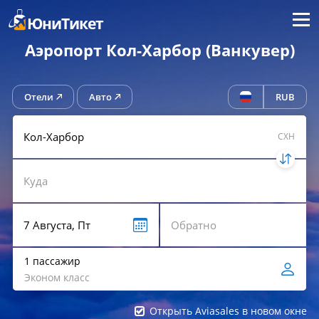
Меню
ЮниТикет
Аэропорт Кол-Харбор (Ванкувер)
Отели
Авто
RUB
CXH
1 пассажир
Эконом класс
Открыть Aviasales в новом окне