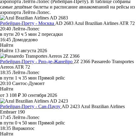
аэропорта Лейти-Лопес (Рибейран-Прету). В таблице собраны
самые дешёвые билеты и расписание авиакомпаний на рейсы из
аэропорта Лейти-Лопес.
Рибейран-Прету - Москва
AD 2683
Azul Brazilian Airlines
ATR 72
20:40
Лейти-Лопес
в пути
20 ч 5 мин
2 пересадки
16:45
Домодедово
Найти
Найти
13 августа 2026
Рибейран-Прету - Рио-де-Жанейро
2Z 2366
Passaredo Transportes
Aereos
ATR 72
18:35
Лейти-Лопес
в пути
1 ч 35 мин
Прямой рейс
20:10
Сантос-Думонт
Найти
от 3 108 ₽
30 сентября 2026
Рибейран-Прету - Сан-Паулу
AD 2423
Azul Brazilian Airlines
Embraer 190
17:45
Лейти-Лопес
в пути
0 ч 50 мин
Прямой рейс
18:35
Виракопос
Найти