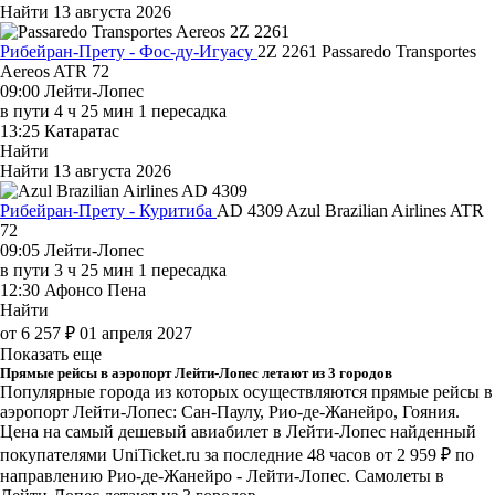
Найти
13 августа 2026
Рибейран-Прету - Фос-ду-Игуасу
2Z 2261
Passaredo Transportes
Aereos
ATR 72
09:00
Лейти-Лопес
в пути
4 ч 25 мин
1 пересадка
13:25
Катаратас
Найти
Найти
13 августа 2026
Рибейран-Прету - Куритиба
AD 4309
Azul Brazilian Airlines
ATR
72
09:05
Лейти-Лопес
в пути
3 ч 25 мин
1 пересадка
12:30
Афонсо Пена
Найти
от 6 257 ₽
01 апреля 2027
Показать еще
Прямые рейсы в аэропорт Лейти-Лопес летают из 3 городов
Популярные города из которых осуществляются прямые рейсы в
аэропорт Лейти-Лопес: Сан-Паулу, Рио-де-Жанейро, Гояния.
Цена на самый дешевый авиабилет в Лейти-Лопес найденный
покупателями UniTicket.ru за последние 48 часов
от 2 959 ₽
по
направлению Рио-де-Жанейро - Лейти-Лопес. Самолеты в