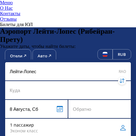
Меню
О Нас
Контакты
ЮниТи
Отзывы
Билеты для ЮЛ
Аэропорт Лейти-Лопес (Рибейран-
Прету)
Укажите даты, чтобы найти билеты:
RUB
Отели
Авто
RAO
1 пассажир
Эконом класс