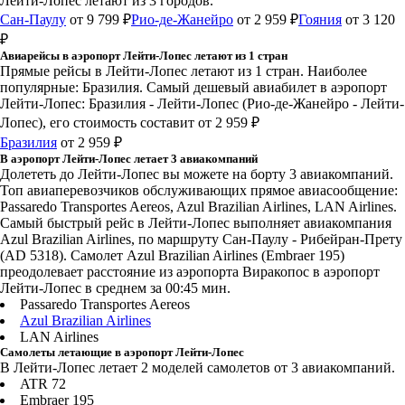
Лейти-Лопес летают из 3 городов.
Сан-Паулу
от 9 799 ₽
Рио-де-Жанейро
от 2 959 ₽
Гояния
от 3 120
₽
Авиарейсы в аэропорт Лейти-Лопес летают из 1 стран
Прямые рейсы в Лейти-Лопес летают из 1 стран. Наиболее
популярные: Бразилия. Самый дешевый авиабилет в аэропорт
Лейти-Лопес: Бразилия - Лейти-Лопес (Рио-де-Жанейро - Лейти-
Лопес), его стоимость составит от 2 959 ₽
Бразилия
от 2 959 ₽
В аэропорт Лейти-Лопес летает 3 авиакомпаний
Долететь до Лейти-Лопес вы можете на борту 3 авиакомпаний.
Топ авиаперевозчиков обслуживающих прямое авиасообщение:
Passaredo Transportes Aereos, Azul Brazilian Airlines, LAN Airlines.
Самый быстрый рейс в Лейти-Лопес выполняет авиакомпания
Azul Brazilian Airlines, по маршруту Сан-Паулу - Рибейран-Прету
(AD 5318). Самолет Azul Brazilian Airlines (Embraer 195)
преодолевает расстояние из аэропорта Виракопос в аэропорт
Лейти-Лопес в среднем за 00:45 мин.
Passaredo Transportes Aereos
Azul Brazilian Airlines
LAN Airlines
Самолеты летающие в аэропорт Лейти-Лопес
В Лейти-Лопес летает 2 моделей самолетов от 3 авиакомпаний.
ATR 72
Embraer 195