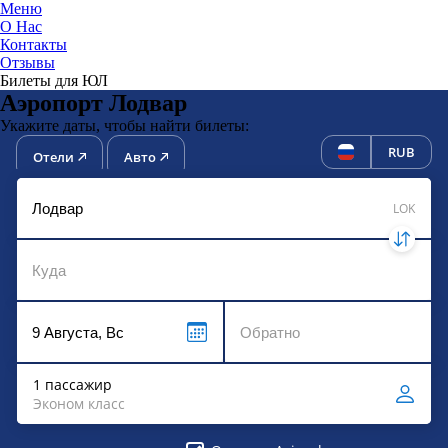
Меню
О Нас
Контакты
ЮниТи
Отзывы
Билеты для ЮЛ
Аэропорт Лодвар
Укажите даты, чтобы найти билеты:
RUB
Отели
Авто
LOK
1 пассажир
Эконом класс