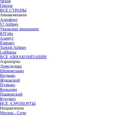
Чехия
Греция
ВСЕ СТРАНЫ
Авиакомпании
Аэрофлот
S7 Airlines
Уральские авиалинии
ЮТэйр
Азимут
Emirates
Turkish Airlines
Lufthansa
ВСЕ АВИАКОМПАНИИ
Аэропорты
Домодедово
Шереметьево
Внуково
Жуковский
Пулково
Кольцово
Пашковский
Курумоч
ВСЕ АЭРОПОРТЫ
Направления
Москва - Сочи