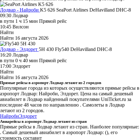
Лодвар - Найроби
K5 626
SeaPort Airlines
DeHavilland DHC-8
09:30
Лодвар
в пути
1 ч 15 мин
Прямой рейс
10:45
Вилсон
Найти
Найти
16 августа 2026
Лодвар - Элдорет
5H 430
Fly540
DeHavilland DHC-8
16:20
Лодвар
в пути
0 ч 40 мин
Прямой рейс
17:00
Элдорет
Найти
Найти
16 августа 2026
Прямые рейсы в аэропорт Лодвар летают из 2 городов
Популярные города из которых осуществляются прямые рейсы в
аэропорт Лодвар: Найроби, Элдорет.
Цена на самый дешевый
авиабилет в Лодвар найденный покупателями UniTicket.ru за
последние 48 часов
по направлению . Самолеты в Лодвар
летают из 2 городов.
Найроби
Элдорет
Авиарейсы в аэропорт Лодвар летают из стран
Прямые рейсы в Лодвар летают из стран. Наиболее популярные:
. Самый дешевый авиабилет в аэропорт Лодвар: (), его
стоимость составит