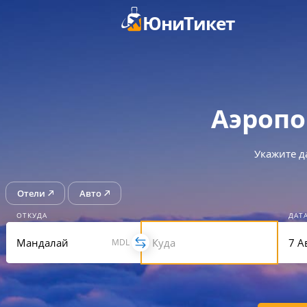
ЮниТикет
Аэропо
Укажите д
Отели
Авто
ОТКУДА
ДАТ
MDL