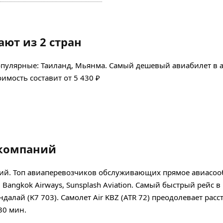
ют из 2 стран
опулярные: Таиланд, Мьянма. Самый дешевый авиабилет в 
имость составит от 5 430 ₽
акомпаний
ний. Топ авиаперевозчиков обслуживающих прямое авиасо
BZ, Bangkok Airways, Sunsplash Aviation. Самый быстрый рейс 
алай (K7 703). Самолет Air KBZ (ATR 72) преодолевает расс
30 мин.