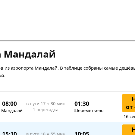
а Мандалай
в из аэропорта Мандалай. В таблице собраны самые дешёв
ай.
08:00
01:30
в пути
17 ч 30 мин
от 
1 пересадка
Мандалай
Шереметьево
16 се
15:10
10:05
в пути
18 ч 55 мин