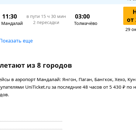
11:30
03:00
в пути
15 ч 30 мин
от 
2 пересадки
Мандалай
Толмачёво
29 о
Показать еще
летают из 8 городов
сы в аэропорт Мандалай: Янгон, Паган, Бангкок, Хехо, Ку
ателями UniTicket.ru за последние 48 часов
от 5 430 ₽
по 
дов.