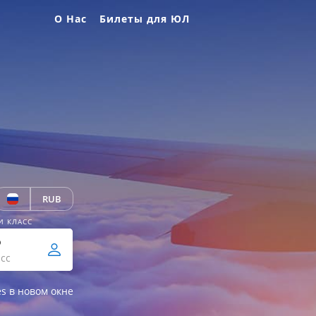
О Нас
Билеты для ЮЛ
RUB
И КЛАСС
р
сс
es в новом окне