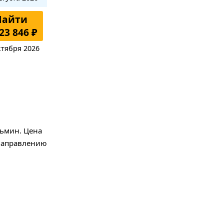
Найти
23 846 ₽
ктября 2026
ньмин.
Цена
направлению