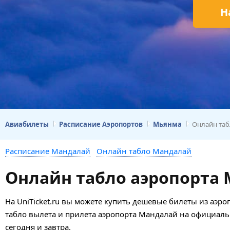
Н
Авиабилеты
Расписание Аэропортов
Мьянма
Онлайн та
Расписание Мандалай
Онлайн табло Мандалай
Онлайн табло аэропорта 
На UniTicket.ru вы можете купить дешевые билеты из аэр
табло вылета и прилета аэропорта Мандалай на официаль
сегодня и завтра.