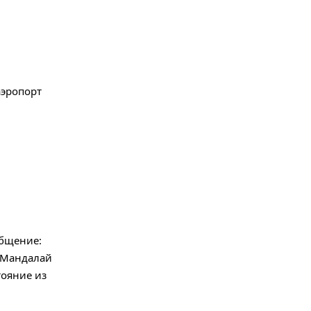
аэропорт
общение:
в Мандалай
тояние из