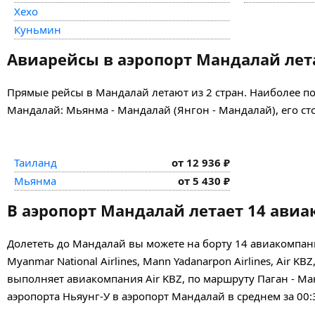
Хехо
Куньмин
Авиарейсы в аэропорт Мандалай лета
Прямые рейсы в Мандалай летают из 2 стран. Наиболее п
Мандалай: Мьянма - Мандалай (Янгон - Мандалай), его сто
Таиланд
от 12 936 ₽
Мьянма
от 5 430 ₽
В аэропорт Мандалай летает 14 ави
Долететь до Мандалай вы можете на борту 14 авиакомпа
Myanmar National Airlines, Mann Yadanarpon Airlines, Air K
выполняет авиакомпания Air KBZ, по маршруту Паган - Манд
аэропорта Ньяунг-У в аэропорт Мандалай в среднем за 00: