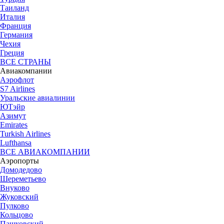
Таиланд
Италия
Франция
Германия
Чехия
Греция
ВСЕ СТРАНЫ
Авиакомпании
Аэрофлот
S7 Airlines
Уральские авиалинии
ЮТэйр
Азимут
Emirates
Turkish Airlines
Lufthansa
ВСЕ АВИАКОМПАНИИ
Аэропорты
Домодедово
Шереметьево
Внуково
Жуковский
Пулково
Кольцово
Пашковский