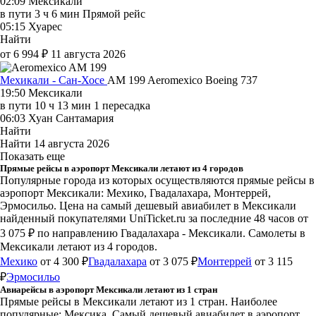
02:09
Мексикали
в пути
3 ч 6 мин
Прямой рейс
05:15
Хуарес
Найти
от 6 994 ₽
11 августа 2026
Мехикали - Сан-Хосе
AM 199
Aeromexico
Boeing 737
19:50
Мексикали
в пути
10 ч 13 мин
1 пересадка
06:03
Хуан Сантамария
Найти
Найти
14 августа 2026
Показать еще
Прямые рейсы в аэропорт Мексикали летают из 4 городов
Популярные города из которых осуществляются прямые рейсы в
аэропорт Мексикали: Мехико, Гвадалахара, Монтеррей,
Эрмосильо.
Цена на самый дешевый авиабилет в Мексикали
найденный покупателями UniTicket.ru за последние 48 часов
от
3 075 ₽
по направлению Гвадалахара - Мексикали. Самолеты в
Мексикали летают из 4 городов.
Мехико
от 4 300 ₽
Гвадалахара
от 3 075 ₽
Монтеррей
от 3 115
₽
Эрмосильо
Авиарейсы в аэропорт Мексикали летают из 1 стран
Прямые рейсы в Мексикали летают из 1 стран. Наиболее
популярные: Мексика. Самый дешевый авиабилет в аэропорт