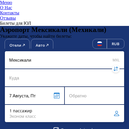
Меню
О Нас
Контакты
ЮниТи
Отзывы
Билеты для ЮЛ
Аэропорт Мексикали (Мехикали)
Укажите даты, чтобы найти билеты:
RUB
Отели
Авто
MXL
1 пассажир
Эконом класс