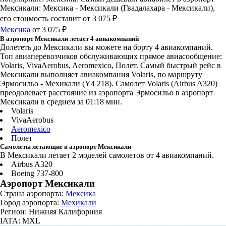
Мексикали: Мексика - Мексикали (Гвадалахара - Мексикали),
его стоимость составит от 3 075 ₽
Мексика
от 3 075 ₽
В аэропорт Мексикали летает 4 авиакомпаний
Долететь до Мексикали вы можете на борту 4 авиакомпаний.
Топ авиаперевозчиков обслуживающих прямое авиасообщение:
Volaris, VivaAerobus, Aeromexico, Полет. Самый быстрый рейс в
Мексикали выполняет авиакомпания Volaris, по маршруту
Эрмосильо - Мехикали (Y4 218). Самолет Volaris (Airbus A320)
преодолевает расстояние из аэропорта Эрмосильо в аэропорт
Мексикали в среднем за 01:18 мин.
Volaris
VivaAerobus
Aeromexico
Полет
Самолеты летающие в аэропорт Мексикали
В Мексикали летает 2 моделей самолетов от 4 авиакомпаний.
Airbus A320
Boeing 737-800
Аэропорт Мексикали
Страна аэропорта:
Мексика
Город аэропорта:
Мехикали
Регион: Нижняя Калифорния
IATA: MXL