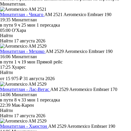
Минатитлан.
Минатитлан - Чикаго
AM 2521
Aeromexico
Embraer 190
19:35
Минатитлан
в пути
9 ч 25 мин
1 пересадка
05:00
О'Хара
Найти
Найти
17 августа 2026
Минатитлан - Мехико
AM 2529
Aeromexico
Embraer 190
16:06
Минатитлан
в пути
1 ч 19 мин
Прямой рейс
17:25
Хуарес
Найти
от 15 975 ₽
31 августа 2026
Минатитлан - Лас-Вегас
AM 2529
Aeromexico
Embraer 170
14:06
Минатитлан
в пути
8 ч 33 мин
1 пересадка
22:39
Мак-Карен
Найти
Найти
17 августа 2026
Минатитлан - Хьюстон
AM 2529
Aeromexico
Embraer 190