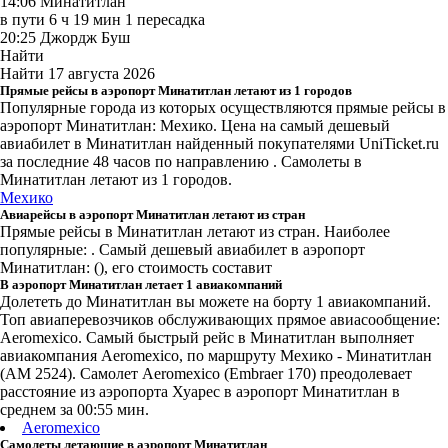
14:06
Минатитлан
в пути
6 ч 19 мин
1 пересадка
20:25
Джордж Буш
Найти
Найти
17 августа 2026
Прямые рейсы в аэропорт Минатитлан летают из 1 городов
Популярные города из которых осуществляются прямые рейсы в
аэропорт Минатитлан: Мехико.
Цена на самый дешевый
авиабилет в Минатитлан найденный покупателями UniTicket.ru
за последние 48 часов
по направлению . Самолеты в
Минатитлан летают из 1 городов.
Мехико
Авиарейсы в аэропорт Минатитлан летают из стран
Прямые рейсы в Минатитлан летают из стран. Наиболее
популярные: . Самый дешевый авиабилет в аэропорт
Минатитлан: (), его стоимость составит
В аэропорт Минатитлан летает 1 авиакомпаний
Долететь до Минатитлан вы можете на борту 1 авиакомпаний.
Топ авиаперевозчиков обслуживающих прямое авиасообщение:
Aeromexico. Самый быстрый рейс в Минатитлан выполняет
авиакомпания Aeromexico, по маршруту Мехико - Минатитлан
(AM 2524). Самолет Aeromexico (Embraer 170) преодолевает
расстояние из аэропорта Хуарес в аэропорт Минатитлан в
среднем за 00:55 мин.
Aeromexico
Самолеты летающие в аэропорт Минатитлан