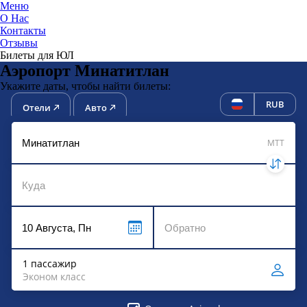
Меню
О Нас
Контакты
ЮниТи
Отзывы
Билеты для ЮЛ
Аэропорт Минатитлан
Укажите даты, чтобы найти билеты:
RUB
Отели
Авто
MTT
1 пассажир
Эконом класс