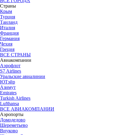
ВСЕ ГОРОДА
Страны
Крым
Турция
Таиланд
Италия
Франция
Германия
Чехия
Греция
ВСЕ СТРАНЫ
Авиакомпании
Аэрофлот
S7 Airlines
Уральские авиалинии
ЮТэйр
Азимут
Emirates
Turkish Airlines
Lufthansa
ВСЕ АВИАКОМПАНИИ
Аэропорты
Домодедово
Шереметьево
Внуково