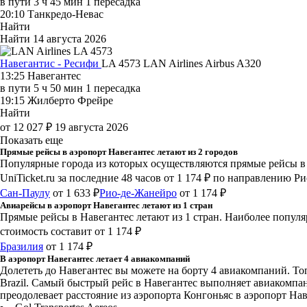
в пути
3 ч 45 мин
1 пересадка
20:10
Танкредо-Невас
Найти
Найти
14 августа 2026
Навегантис - Ресифи
LA 4573
LAN Airlines
Airbus A320
13:25
Навегантес
в пути
5 ч 50 мин
1 пересадка
19:15
Жилберто Фрейре
Найти
от 12 027 ₽
19 августа 2026
Показать еще
Прямые рейсы в аэропорт Навегантес летают из 2 городов
Популярные города из которых осуществляются прямые рейсы в 
UniTicket.ru за последние 48 часов
от 1 174 ₽
по направлению Рио
Сан-Паулу
от 1 633 ₽
Рио-де-Жанейро
от 1 174 ₽
Авиарейсы в аэропорт Навегантес летают из 1 стран
Прямые рейсы в Навегантес летают из 1 стран. Наиболее популя
стоимость составит от 1 174 ₽
Бразилия
от 1 174 ₽
В аэропорт Навегантес летает 4 авиакомпаний
Долететь до Навегантес вы можете на борту 4 авиакомпаний. Топ 
Brazil. Самый быстрый рейс в Навегантес выполняет авиакомпания
преодолевает расстояние из аэропорта Конгоньяс в аэропорт Нав