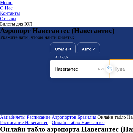
Меню
О Нас
Контакты
ЮниТи
Отзывы
Билеты для ЮЛ
Аэропорт Навегантес (Навегантис)
Укажите даты, чтобы найти билеты:
Отели
Авто
ОТКУДА
NVT
Авиабилеты
Расписание Аэропортов
Бразилия
Онлайн табло На
Расписание Навегантес
Онлайн табло Навегантес
Онлайн табло аэропорта Навегантес (На