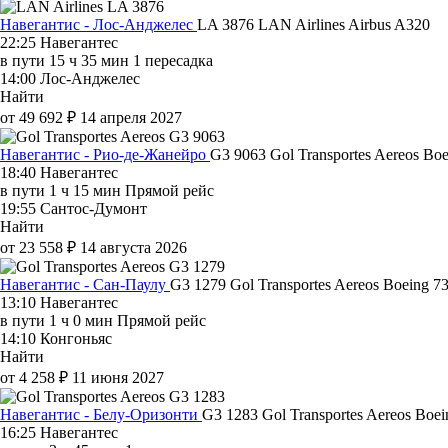
Навегантис - Лос-Анджелес
LA 3876
LAN Airlines
Airbus A320
22:25
Навегантес
в пути
15 ч 35 мин
1 пересадка
14:00
Лос-Анджелес
Найти
от 49 692 ₽
14 апреля 2027
Навегантис - Рио-де-Жанейро
G3 9063
Gol Transportes Aereos
Boe
18:40
Навегантес
в пути
1 ч 15 мин
Прямой рейс
19:55
Сантос-Думонт
Найти
от 23 558 ₽
14 августа 2026
Навегантис - Сан-Паулу
G3 1279
Gol Transportes Aereos
Boeing 7
13:10
Навегантес
в пути
1 ч 0 мин
Прямой рейс
14:10
Конгоньяс
Найти
от 4 258 ₽
11 июня 2027
Навегантис - Белу-Оризонти
G3 1283
Gol Transportes Aereos
Boei
16:25
Навегантес