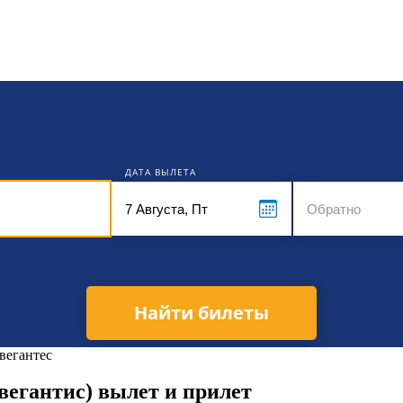
кет
ДАТА ВЫЛЕТА
Найти билеты
вегантес
вегантис) вылет и прилет