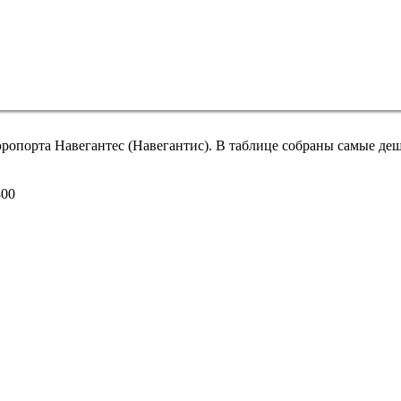
эропорта Навегантес (Навегантис). В таблице собраны самые де
800