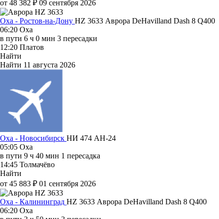
от 48 382 ₽
09 сентября 2026
Оха - Ростов-на-Дону
HZ 3633
Аврора
DeHavilland Dash 8 Q400
06:20
Оха
в пути
6 ч 0 мин
3 пересадки
12:20
Платов
Найти
Найти
11 августа 2026
Оха - Новосибирск
НИ 474
АН-24
05:05
Оха
в пути
9 ч 40 мин
1 пересадка
14:45
Толмачёво
Найти
от 45 883 ₽
01 сентября 2026
Оха - Калининград
HZ 3633
Аврора
DeHavilland Dash 8 Q400
06:20
Оха