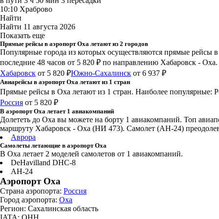
в пути
3 ч 50 мин
3 пересадки
10:10
Храброво
Найти
Найти
11 августа 2026
Показать еще
Прямые рейсы в аэропорт Оха летают из 2 городов
Популярные города из которых осуществляются прямые рейсы в
последние 48 часов
от 5 820 ₽
по направлению Хабаровск - Оха. 
Хабаровск
от 5 820 ₽
Южно-Сахалинск
от 6 937 ₽
Авиарейсы в аэропорт Оха летают из 1 стран
Прямые рейсы в Оха летают из 1 стран. Наиболее популярные: Ро
Россия
от 5 820 ₽
В аэропорт Оха летает 1 авиакомпаний
Долететь до Оха вы можете на борту 1 авиакомпаний. Топ ави
маршруту Хабаровск - Оха (НИ 473). Самолет (АН-24) преодолева
Аврора
Самолеты летающие в аэропорт Оха
В Оха летает 2 моделей самолетов от 1 авиакомпаний.
DeHavilland DHC-8
АН-24
Аэропорт Оха
Страна аэропорта:
Россия
Город аэропорта:
Оха
Регион: Сахалинская область
IATA: OHH