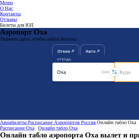
Меню
О Нас
Контакты
ЮниТи
Отзывы
Билеты для ЮЛ
Аэропорт Оха
Укажите даты, чтобы найти билеты:
Отели
Авто
ОТКУДА
OHH
Авиабилеты
Расписание Аэропортов
Россия
Онлайн табло Оха
Расписание Оха
Онлайн табло Оха
Онлайн табло аэропорта Оха вылет и пр