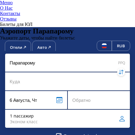
Меню
О Нас
Контакты
ЮниТи
Отзывы
Билеты для ЮЛ
Аэропорт Парапарому
Укажите даты, чтобы найти билеты:
RUB
Отели
Авто
PPQ
1 пассажир
Эконом класс