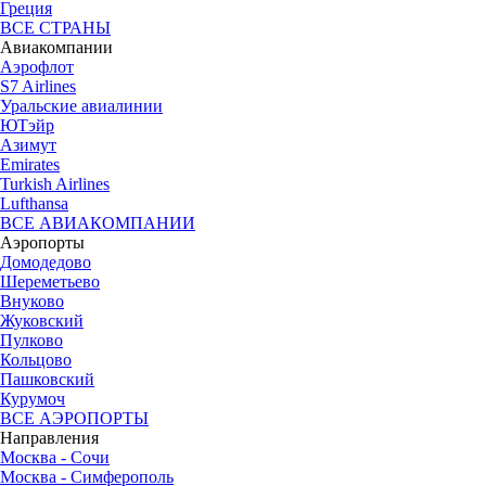
Греция
ВСЕ СТРАНЫ
Авиакомпании
Аэрофлот
S7 Airlines
Уральские авиалинии
ЮТэйр
Азимут
Emirates
Turkish Airlines
Lufthansa
ВСЕ АВИАКОМПАНИИ
Аэропорты
Домодедово
Шереметьево
Внуково
Жуковский
Пулково
Кольцово
Пашковский
Курумоч
ВСЕ АЭРОПОРТЫ
Направления
Москва - Сочи
Москва - Симферополь