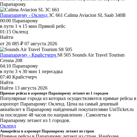
Парапарому.
Парапарауму - Окленд
3C 661
Calima Aviacion SL
Saab 340B
00:00
Парапарому
в пути
1 ч 15 мин
Прямой рейс
01:15
Окленд
Найти
от 26 085 ₽
07 августа 2026
Парапарауму - Крайстчерч
S8 505
Sounds Air Travel Tourism
Cessna 208
04:10
Парапарому
в пути
3 ч 30 мин
1 пересадка
07:40
Крайстчерч
Найти
Найти
13 августа 2026
Прямые рейсы в аэропорт Парапарому летают из 1 городов
Популярные города из которых осуществляются прямые рейсы в
аэропорт Парапарому: Окленд.
Цена на самый дешевый
авиабилет в Парапарому найденный покупателями UniTicket.ru
за последние 48 часов
по направлению . Самолеты в
Парапарому летают из 1 городов.
Окленд
Авиарейсы в аэропорт Парапарому летают из стран
Прямые рейсы в Парапарому летают из стран. Наиболее