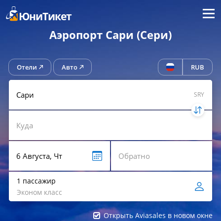
Меню
ЮниТикет
Аэропорт Сари (Сери)
Отели
Авто
RUB
SRY
1 пассажир
Эконом класс
Открыть Aviasales в новом окне