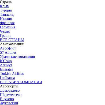
Страны
Крым
Турция
Таиланд
Италия
Франция
Германия
Чехия
Греция
ВСЕ СТРАНЫ
Авиакомпании
Аэрофлот
S7 Airlines
Уральские авиалинии
ЮТэйр
Азимут
Emirates
Turkish Airlines
Lufthansa
ВСЕ АВИАКОМПАНИИ
Аэропорты
Домодедово
Шереметьево
Внуково
Жуковский