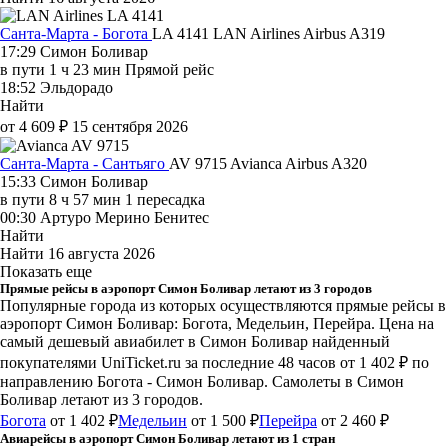
Санта-Марта - Богота
LA 4141
LAN Airlines
Airbus A319
17:29
Симон Боливар
в пути
1 ч 23 мин
Прямой рейс
18:52
Эльдорадо
Найти
от 4 609 ₽
15 сентября 2026
Санта-Марта - Сантьяго
AV 9715
Avianca
Airbus A320
15:33
Симон Боливар
в пути
8 ч 57 мин
1 пересадка
00:30
Артуро Мерино Бенитес
Найти
Найти
16 августа 2026
Показать еще
Прямые рейсы в аэропорт Симон Боливар летают из 3 городов
Популярные города из которых осуществляются прямые рейсы в
аэропорт Симон Боливар: Богота, Медельин, Перейра.
Цена на
самый дешевый авиабилет в Симон Боливар найденный
покупателями UniTicket.ru за последние 48 часов
от 1 402 ₽
по
направлению Богота - Симон Боливар. Самолеты в Симон
Боливар летают из 3 городов.
Богота
от 1 402 ₽
Медельин
от 1 500 ₽
Перейра
от 2 460 ₽
Авиарейсы в аэропорт Симон Боливар летают из 1 стран