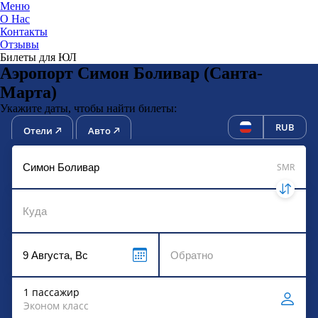
Меню
О Нас
Контакты
ЮниТи
Отзывы
Билеты для ЮЛ
Аэропорт Симон Боливар (Санта-
Марта)
Укажите даты, чтобы найти билеты:
RUB
Отели
Авто
SMR
1 пассажир
Эконом класс