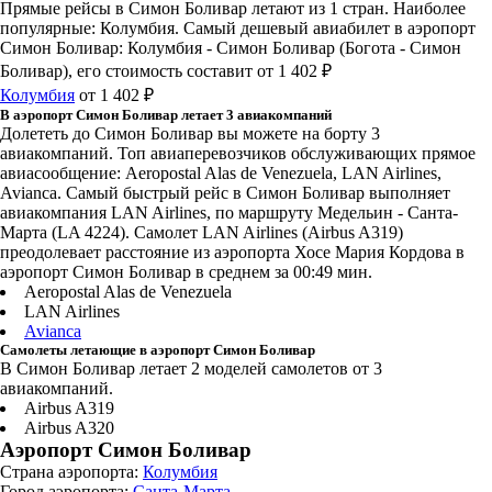
Прямые рейсы в Симон Боливар летают из 1 стран. Наиболее
популярные: Колумбия. Самый дешевый авиабилет в аэропорт
Симон Боливар: Колумбия - Симон Боливар (Богота - Симон
Боливар), его стоимость составит от 1 402 ₽
Колумбия
от 1 402 ₽
В аэропорт Симон Боливар летает 3 авиакомпаний
Долететь до Симон Боливар вы можете на борту 3
авиакомпаний. Топ авиаперевозчиков обслуживающих прямое
авиасообщение: Aeropostal Alas de Venezuela, LAN Airlines,
Avianca. Самый быстрый рейс в Симон Боливар выполняет
авиакомпания LAN Airlines, по маршруту Медельин - Санта-
Марта (LA 4224). Самолет LAN Airlines (Airbus A319)
преодолевает расстояние из аэропорта Хосе Мария Кордова в
аэропорт Симон Боливар в среднем за 00:49 мин.
Aeropostal Alas de Venezuela
LAN Airlines
Avianca
Самолеты летающие в аэропорт Симон Боливар
В Симон Боливар летает 2 моделей самолетов от 3
авиакомпаний.
Airbus A319
Airbus A320
Аэропорт Симон Боливар
Страна аэропорта:
Колумбия
Город аэропорта:
Санта-Марта