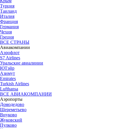
Крым
Турция
Таиланд
Италия
Франция
Германия
Чехия
Греция
ВСЕ СТРАНЫ
Авиакомпании
Аэрофлот
S7 Airlines
Уральские авиалинии
ЮТэйр
Азимут
Emirates
Turkish Airlines
Lufthansa
ВСЕ АВИАКОМПАНИИ
Аэропорты
Домодедово
Шереметьево
Внуково
Жуковский
Пулково