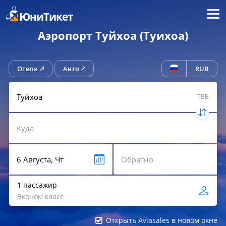
Меню
ЮниТикет
Аэропорт Туйхоа (Туихоа)
Отели
Авто
RUB
TBB
1 пассажир
Эконом класс
Открыть Aviasales в новом окне