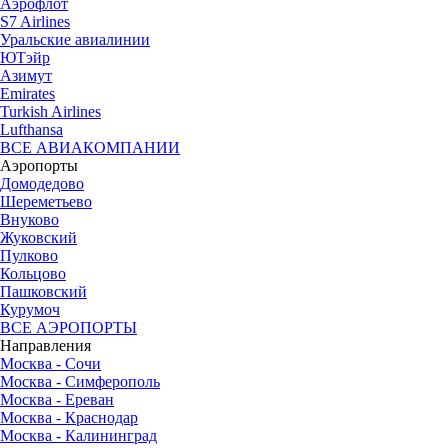
Аэрофлот
S7 Airlines
Уральские авиалинии
ЮТэйр
Азимут
Emirates
Turkish Airlines
Lufthansa
ВСЕ АВИАКОМПАНИИ
Аэропорты
Домодедово
Шереметьево
Внуково
Жуковский
Пулково
Кольцово
Пашковский
Курумоч
ВСЕ АЭРОПОРТЫ
Направления
Москва - Сочи
Москва - Симферополь
Москва - Ереван
Москва - Краснодар
Москва - Калининград