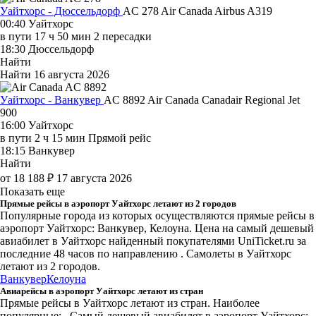
Уайтхорс - Дюссельдорф
AC 278
Air Canada
Airbus A319
00:40
Уайтхорс
в пути
17 ч 50 мин
2 пересадки
18:30
Дюссельдорф
Найти
Найти
16 августа 2026
Уайтхорс - Ванкувер
AC 8892
Air Canada
Canadair Regional Jet
900
16:00
Уайтхорс
в пути
2 ч 15 мин
Прямой рейс
18:15
Ванкувер
Найти
от 18 188 ₽
17 августа 2026
Показать еще
Прямые рейсы в аэропорт Уайтхорс летают из 2 городов
Популярные города из которых осуществляются прямые рейсы в
аэропорт Уайтхорс: Ванкувер, Келоуна.
Цена на самый дешевый
авиабилет в Уайтхорс найденный покупателями UniTicket.ru за
последние 48 часов
по направлению . Самолеты в Уайтхорс
летают из 2 городов.
Ванкувер
Келоуна
Авиарейсы в аэропорт Уайтхорс летают из стран
Прямые рейсы в Уайтхорс летают из стран. Наиболее
популярные: . Самый дешевый авиабилет в аэропорт Уайтхорс: