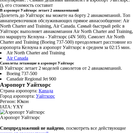
(), его стоимость составит
В аэропорт Уайтхорс летает 2 авиакомпаний
Долететь до Уайтхорс вы можете на борту 2 авиакомпаний. Топ
авиаперевозчиков обслуживающих прямое авиасообщение: Air
North Charter and Training, Air Canada. Самый быстрый рейс в
Уайтхорс выполняет авиакомпания Air North Charter and Training,
по маршруту Келоуна - Уайтхорс (4N 569). Самолет Air North
Charter and Training (Boeing 737-500) преодолевает расстояние из
аэропорта Келоуна в аэропорт Уайтхорс в среднем за 02:15 мин.
Air North Charter and Training
Air Canada
Самолеты летающие в аэропорт Уайтхорс
В Уайтхорс летает 2 моделей самолетов от 2 авиакомпаний.
Boeing 737-500
Canadair Regional Jet 900
Аэропорт Уайтхорс
Страна аэропорта:
Канада
Город аэропорта:
Уайтхорс
Регион: Юкон
IATA: YXY
Аэропорт Уайтхорс
Спецпредложений не найдено
, посмотреть все действующие