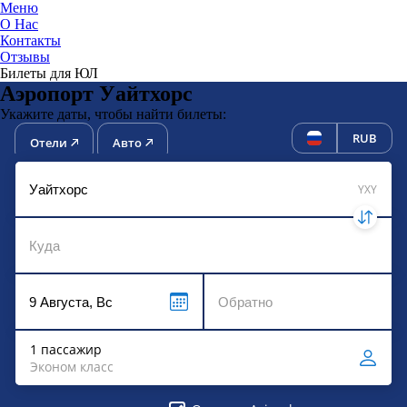
Меню
О Нас
Контакты
ЮниТи
Отзывы
Билеты для ЮЛ
Аэропорт Уайтхорс
Укажите даты, чтобы найти билеты:
RUB
Отели
Авто
YXY
1 пассажир
Эконом класс