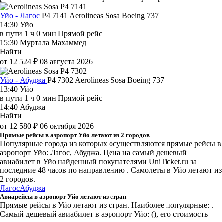
Уйо - Лагос
P4 7141
Aerolineas Sosa
Boeing 737
14:30
Уйо
в пути
1 ч 0 мин
Прямой рейс
15:30
Муртала Махаммед
Найти
от 12 524 ₽
08 августа 2026
Уйо - Абуджа
P4 7302
Aerolineas Sosa
Boeing 737
13:40
Уйо
в пути
1 ч 0 мин
Прямой рейс
14:40
Абуджа
Найти
от 12 580 ₽
06 октября 2026
Прямые рейсы в аэропорт Уйо летают из 2 городов
Популярные города из которых осуществляются прямые рейсы в
аэропорт Уйо: Лагос, Абуджа.
Цена на самый дешевый
авиабилет в Уйо найденный покупателями UniTicket.ru за
последние 48 часов
по направлению . Самолеты в Уйо летают из
2 городов.
Лагос
Абуджа
Авиарейсы в аэропорт Уйо летают из стран
Прямые рейсы в Уйо летают из стран. Наиболее популярные: .
Самый дешевый авиабилет в аэропорт Уйо: (), его стоимость