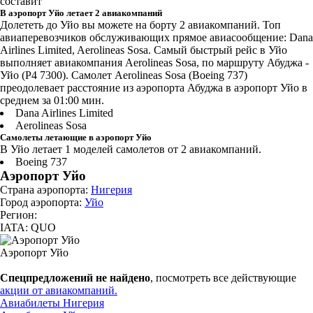
составит
В аэропорт Уйо летает 2 авиакомпаний
Долететь до Уйо вы можете на борту 2 авиакомпаний. Топ
авиаперевозчиков обслуживающих прямое авиасообщение: Dana
Airlines Limited, Aerolineas Sosa. Самый быстрый рейс в Уйо
выполняет авиакомпания Aerolineas Sosa, по маршруту Абуджа -
Уйо (P4 7300). Самолет Aerolineas Sosa (Boeing 737)
преодолевает расстояние из аэропорта Абуджа в аэропорт Уйо в
среднем за 01:00 мин.
Dana Airlines Limited
Aerolineas Sosa
Самолеты летающие в аэропорт Уйо
В Уйо летает 1 моделей самолетов от 2 авиакомпаний.
Boeing 737
Аэропорт Уйо
Страна аэропорта:
Нигерия
Город аэропорта:
Уйо
Регион:
IATA: QUO
Аэропорт Уйо
Спецпредложений не найдено
, посмотреть все действующие
акции от авиакомпаний.
Авиабилеты Нигерия