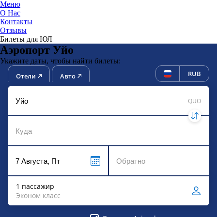
Меню
О Нас
Контакты
ЮниТи
Отзывы
Билеты для ЮЛ
Аэропорт Уйо
Укажите даты, чтобы найти билеты:
RUB
Отели
Авто
QUO
1 пассажир
Эконом класс