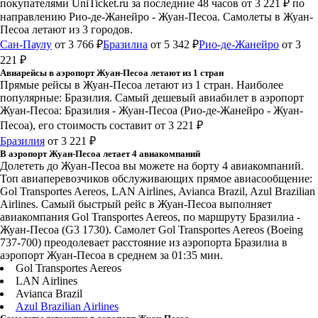
покупателями UniTicket.ru за последние 48 часов
от 3 221 ₽
по
направлению Рио-де-Жанейро - Жуан-Песоа. Самолеты в Жуан-
Песоа летают из 3 городов.
Сан-Паулу
от 3 766 ₽
Бразилиа
от 5 342 ₽
Рио-де-Жанейро
от 3
221 ₽
Авиарейсы в аэропорт Жуан-Песоа летают из 1 стран
Прямые рейсы в Жуан-Песоа летают из 1 стран. Наиболее
популярные: Бразилия. Самый дешевый авиабилет в аэропорт
Жуан-Песоа: Бразилия - Жуан-Песоа (Рио-де-Жанейро - Жуан-
Песоа), его стоимость составит от 3 221 ₽
Бразилия
от 3 221 ₽
В аэропорт Жуан-Песоа летает 4 авиакомпаний
Долететь до Жуан-Песоа вы можете на борту 4 авиакомпаний.
Топ авиаперевозчиков обслуживающих прямое авиасообщение:
Gol Transportes Aereos, LAN Airlines, Avianca Brazil, Azul Brazilian
Airlines. Самый быстрый рейс в Жуан-Песоа выполняет
авиакомпания Gol Transportes Aereos, по маршруту Бразилиа -
Жуан-Песоа (G3 1730). Самолет Gol Transportes Aereos (Boeing
737-700) преодолевает расстояние из аэропорта Бразилиа в
аэропорт Жуан-Песоа в среднем за 01:35 мин.
Gol Transportes Aereos
LAN Airlines
Avianca Brazil
Azul Brazilian Airlines