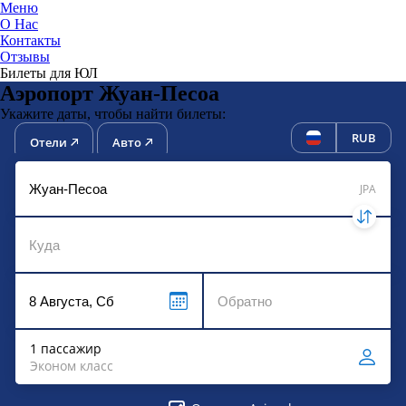
Меню
О Нас
Контакты
ЮниТи
Отзывы
Билеты для ЮЛ
Аэропорт Жуан-Песоа
Укажите даты, чтобы найти билеты:
RUB
Отели
Авто
JPA
1 пассажир
Эконом класс