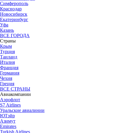
Симферополь
Краснодар
Новосибирск
Екатеринбург
Уфа
Казань
ВСЕ ГОРОДА
Страны
Крым
Турция
Таиланд
Италия
Франция
Германия
Чехия
Греция
ВСЕ СТРАНЫ
Авиакомпании
Аэрофлот
S7 Airlines
Уральские авиалинии
ЮТэйр
Азимут
Emirates
Turkish Airlines