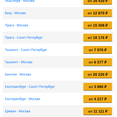
Нью-Йорк - Москва
от 34 439 ₽
Баку - Москва
от 12 879 ₽
Прага - Москва
от 15 308 ₽
Прага - Санкт-Петербург
от 18 176 ₽
Ташкент - Санкт-Петербург
от 7 976 ₽
Ташкент - Москва
от 6 377 ₽
Бангкок - Москва
от 20 226 ₽
Екатеринбург - Санкт-Петербург
от 3 880 ₽
Екатеринбург - Москва
от 4 217 ₽
Ереван - Москва
от 11 111 ₽