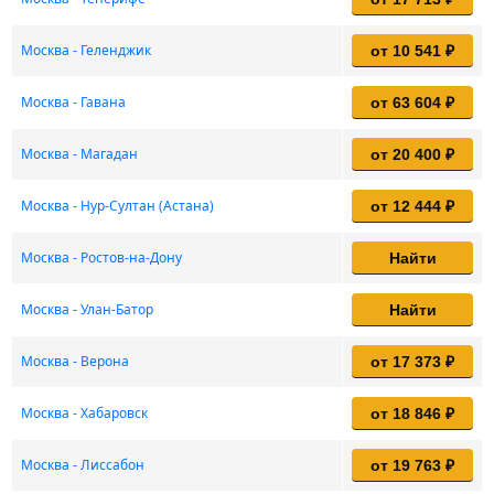
Москва - Геленджик
от 10 541 ₽
Москва - Гавана
от 63 604 ₽
Москва - Магадан
от 20 400 ₽
Москва - Нур-Султан (Астана)
от 12 444 ₽
Москва - Ростов-на-Дону
Найти
Москва - Улан-Батор
Найти
Москва - Верона
от 17 373 ₽
Москва - Хабаровск
от 18 846 ₽
Москва - Лиссабон
от 19 763 ₽