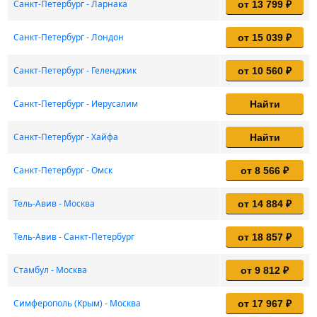
Санкт-Петербург - Ларнака
от 13 799 ₽
Санкт-Петербург - Лондон
от 15 039 ₽
Санкт-Петербург - Геленджик
от 10 560 ₽
Санкт-Петербург - Иерусалим
Найти
Санкт-Петербург - Хайфа
Найти
Санкт-Петербург - Омск
от 8 566 ₽
Тель-Авив - Москва
от 14 884 ₽
Тель-Авив - Санкт-Петербург
от 18 857 ₽
Стамбул - Москва
от 9 812 ₽
Симферополь (Крым) - Москва
от 17 967 ₽