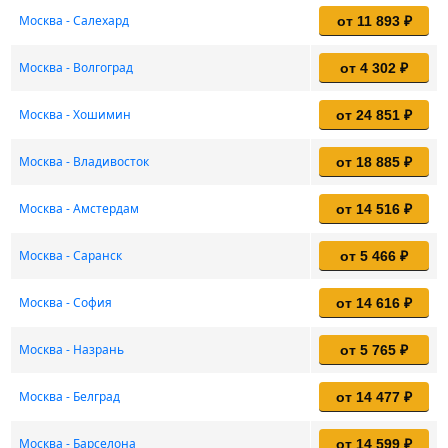
Москва - Салехард
от 11 893 ₽
Москва - Волгоград
от 4 302 ₽
Москва - Хошимин
от 24 851 ₽
Москва - Владивосток
от 18 885 ₽
Москва - Амстердам
от 14 516 ₽
Москва - Саранск
от 5 466 ₽
Москва - София
от 14 616 ₽
Москва - Назрань
от 5 765 ₽
Москва - Белград
от 14 477 ₽
Москва - Барселона
от 14 599 ₽