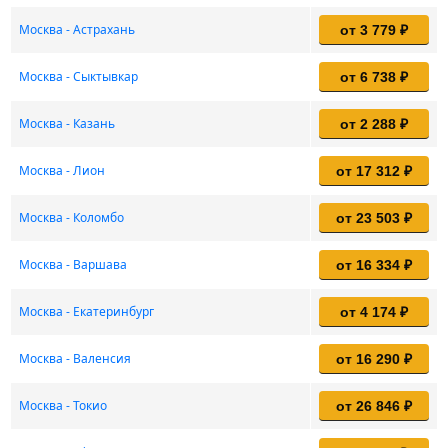
Москва - Астрахань
от 3 779 ₽
Москва - Сыктывкар
от 6 738 ₽
Москва - Казань
от 2 288 ₽
Москва - Лион
от 17 312 ₽
Москва - Коломбо
от 23 503 ₽
Москва - Варшава
от 16 334 ₽
Москва - Екатеринбург
от 4 174 ₽
Москва - Валенсия
от 16 290 ₽
Москва - Токио
от 26 846 ₽