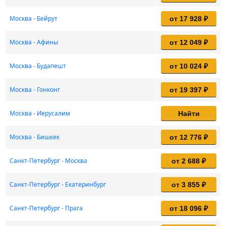
Москва - Бейрут
от 17 928 ₽
Москва - Афины
от 12 049 ₽
Москва - Будапешт
от 10 024 ₽
Москва - Гонконг
от 19 397 ₽
Москва - Иерусалим
Найти
Москва - Бишкек
от 12 776 ₽
Санкт-Петербург - Москва
от 2 688 ₽
Санкт-Петербург - Екатеринбург
от 3 855 ₽
Санкт-Петербург - Прага
от 18 096 ₽