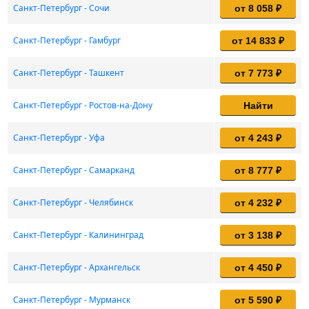
Санкт-Петербург - Сочи
от 8 058 ₽
Санкт-Петербург - Гамбург
от 14 833 ₽
Санкт-Петербург - Ташкент
от 7 773 ₽
Санкт-Петербург - Ростов-на-Дону
Найти
Санкт-Петербург - Уфа
от 4 243 ₽
Санкт-Петербург - Самарканд
от 8 777 ₽
Санкт-Петербург - Челябинск
от 4 232 ₽
Санкт-Петербург - Калининград
от 3 138 ₽
Санкт-Петербург - Архангельск
от 4 450 ₽
Санкт-Петербург - Мурманск
от 5 590 ₽