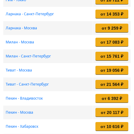
от 28 722 ₽
Ларнака - Санкт-Петербург
от 14 353 ₽
Ларнака - Москва
от 9 259 ₽
Милан - Москва
от 17 083 ₽
Милан - Санкт-Петербург
от 15 761 ₽
Тиват - Москва
от 19 056 ₽
Тиват - Санкт-Петербург
от 21 564 ₽
Пекин - Владивосток
от 6 392 ₽
Пекин - Москва
от 20 117 ₽
Пекин - Хабаровск
от 10 616 ₽