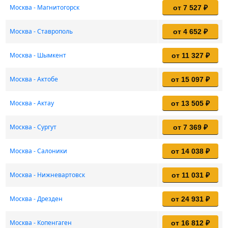
Москва - Магнитогорск
от 7 527 ₽
Москва - Ставрополь
от 4 652 ₽
Москва - Шымкент
от 11 327 ₽
Москва - Актобе
от 15 097 ₽
Москва - Актау
от 13 505 ₽
Москва - Сургут
от 7 369 ₽
Москва - Салоники
от 14 038 ₽
Москва - Нижневартовск
от 11 031 ₽
Москва - Дрезден
от 24 931 ₽
Москва - Копенгаген
от 16 812 ₽