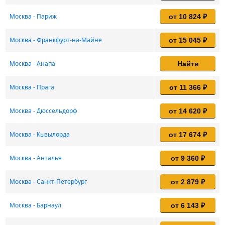
Москва - Париж
от 10 824 ₽
Москва - Франкфурт-на-Майне
от 15 045 ₽
Москва - Анапа
Найти
Москва - Прага
от 11 366 ₽
Москва - Дюссельдорф
от 14 620 ₽
Москва - Кызылорда
от 17 674 ₽
Москва - Анталья
от 9 360 ₽
Москва - Санкт-Петербург
от 2 879 ₽
Москва - Барнаул
от 6 143 ₽