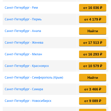
Санкт-Петербург - Рим
от 16 036 ₽
Санкт-Петербург - Пермь
от 4 179 ₽
Санкт-Петербург - Анапа
Найти
Санкт-Петербург - Женева
от 17 513 ₽
Санкт-Петербург - Милан
от 16 293 ₽
Санкт-Петербург - Красноярск
от 10 579 ₽
Санкт-Петербург - Симферополь (Крым)
Найти
Санкт-Петербург - Самара
от 3 466 ₽
Санкт-Петербург - Новосибирск
от 9 089 ₽