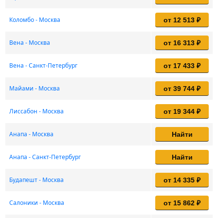
Коломбо - Москва
от 12 513 ₽
Вена - Москва
от 16 313 ₽
Вена - Санкт-Петербург
от 17 433 ₽
Майами - Москва
от 39 744 ₽
Лиссабон - Москва
от 19 344 ₽
Анапа - Москва
Найти
Анапа - Санкт-Петербург
Найти
Будапешт - Москва
от 14 335 ₽
Салоники - Москва
от 15 862 ₽