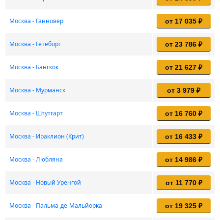
Москва - Ганновер
от 17 035 ₽
Москва - Гётеборг
от 23 786 ₽
Москва - Бангкок
от 21 627 ₽
Москва - Мурманск
от 3 979 ₽
Москва - Штутгарт
от 16 760 ₽
Москва - Ираклион (Крит)
от 16 433 ₽
Москва - Любляна
от 14 986 ₽
Москва - Новый Уренгой
от 11 770 ₽
Москва - Пальма-де-Мальйорка
от 19 325 ₽