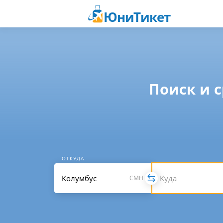
ЮниТикет
Поиск и 
ОТКУДА
CMH