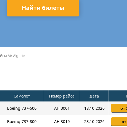
Найти билеты
йсы Air Algerie
Самолет
Номер рейса
Дата
Boeing 737-600
AH 3001
18.10.2026
от 
Boeing 737-800
AH 3019
23.10.2026
от