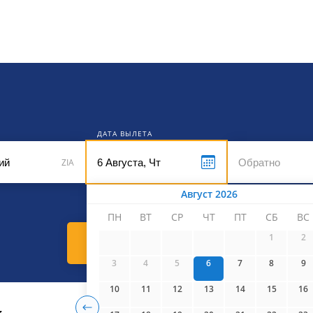
кет
ДАТА ВЫЛЕТА
ZIA
Август 2026
ПН
ВТ
СР
ЧТ
ПТ
СБ
ВС
1
2
Найти билеты
3
4
5
6
7
8
9
10
11
12
13
14
15
16