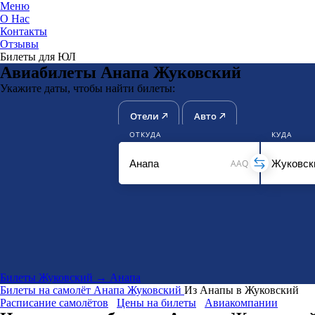
Меню
О Нас
Контакты
ЮниТи
Отзывы
Билеты для ЮЛ
Авиабилеты Анапа Жуковский
Укажите даты, чтобы найти билеты:
Отели
Авто
ОТКУДА
КУДА
AAQ
Билеты Жуковский → Анапа
Билеты на самолёт
Анапа
Жуковский
Из Анапы в Жуковский
Расписание самолётов
Цены на билеты
Авиакомпании