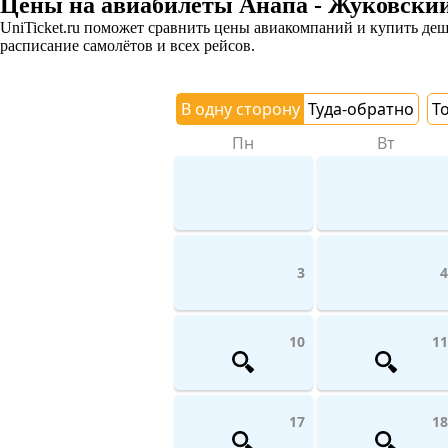
Цены на авиабилеты Анапа - Жуковски
UniTicket.ru поможет сравнить цены авиакомпаний и купить де
расписание самолётов и всех рейсов.
В одну сторону
Туда-обратно
Т
Пн
Вт
3
4
10
11
17
18