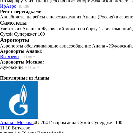
По маршруту из Анапы (Россия) в аэропорт Жуковский летает 1
ИрАэро
:
IO 686
Рейс с пересадками
Авиабилеты на рейсы с пересадками из Анапы (Россия) в аэроп
Самолёты
Улететь из Анапы в Жуковский можно на борту 1 авиакомпаний,
Сухой Суперджет 100
Аэропорты
Аэропорты обслуживающие авиасообщение Анапа - Жуковский.
Аэропорты Анапы:
Витязево
~ 11 км.*
Аэропорты Москва:
Жуковский
~ 38 км.*
Популярные из Анапы
Анапа - Москва
4G 704
Газпром авиа
Сухой Суперджет 100
11:10
Витязево