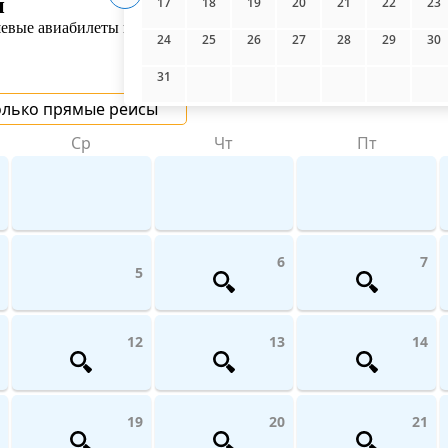
й
17
18
19
20
21
22
23
шевые авиабилеты из Анапы в аэропорт Жуковский (Москва)
с да
24
25
26
27
28
29
30
31
олько прямые рейсы
Ср
Чт
Пт
6
7
5
12
13
14
19
20
21