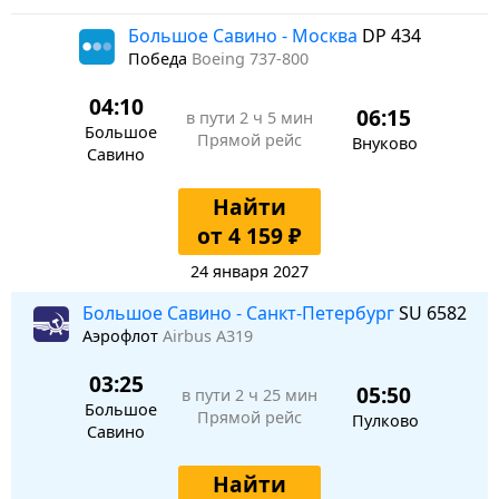
Большое Савино - Москва
DP 434
Победа
Boeing 737-800
04:10
06:15
в пути
2 ч 5 мин
Большое
Прямой рейс
Внуково
Савино
Найти
от 4 159 ₽
24 января 2027
Большое Савино - Санкт-Петербург
SU 6582
Аэрофлот
Airbus A319
03:25
05:50
в пути
2 ч 25 мин
Большое
Прямой рейс
Пулково
Савино
Найти