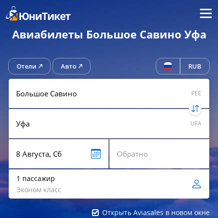
Меню
ЮниТикет
Авиабилеты Большое Савино Уфа
Отели
Авто
RUB
PEE
UFA
1 пассажир
Эконом класс
Открыть Aviasales в новом окне