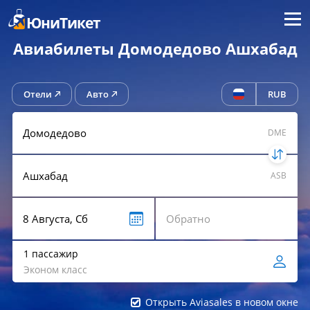
Меню
ЮниТикет
Авиабилеты Домодедово Ашхабад
Отели
Авто
RUB
DME
ASB
1 пассажир
Эконом класс
Открыть Aviasales в новом окне