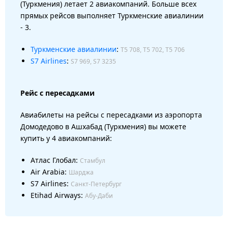
(Туркмения) летает 2 авиакомпаний. Больше всех
прямых рейсов выполняет Туркменские авиалинии
- 3.
Туркменские авиалинии
:
T5 708, T5 702, T5 706
S7 Airlines
:
S7 969, S7 3235
Рейс с пересадками
Авиабилеты на рейсы с пересадками из аэропорта
Домодедово в Ашхабад (Туркмения) вы можете
купить у 4 авиакомпаний:
Атлас Глобал:
Стамбул
Air Arabia:
Шарджа
S7 Airlines:
Санкт-Петербург
Etihad Airways:
Абу-Даби