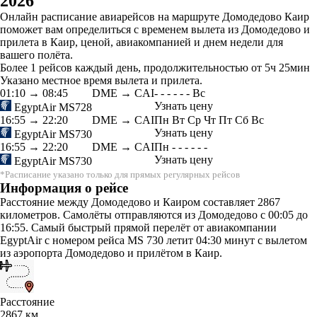
2026
Онлайн расписание авиарейсов на маршруте Домодедово Каир
поможет вам определиться с временем вылета из Домодедово и
прилета в Каир, ценой, авиакомпанией и днем недели для
вашего полёта.
Более 1 рейсов каждый день, продолжительностью от 5ч 25мин
Указано местное время вылета и прилета.
01:10
→
08:45
DME → CAI
-
-
-
-
-
-
Вс
Узнать цену
EgyptAir
MS728
16:55
→
22:20
DME → CAI
Пн
Вт
Ср
Чт
Пт
Сб
Вс
Узнать цену
EgyptAir
MS730
16:55
→
22:20
DME → CAI
Пн
-
-
-
-
-
-
Узнать цену
EgyptAir
MS730
*Расписание указано только для прямых регулярных рейсов
Информация о рейсе
Расстояние между Домодедово и Каиром составляет 2867
километров. Самолёты отправляются из Домодедово с 00:05 до
16:55. Самый быстрый прямой перелёт от авиакомпании
EgyptAir с номером рейса MS 730 летит 04:30 минут с вылетом
из аэропорта Домодедово и прилётом в Каир.
Расстояние
2867 км