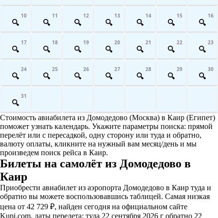
10
11
12
13
14
15
16
17
18
19
20
21
22
23
24
25
26
27
28
29
30
31
Стоимость авиабилета из Домодедово (Москва) в Каир (Египет)
поможет узнать календарь. Укажите параметры поиска: прямой
перелёт или с пересадкой, одну сторону или туда и обратно,
валюту оплаты, кликните на нужный вам месяц/день и мы
произведем поиск рейса в Каир.
Билеты на самолёт из Домодедово в
Каир
Приобрести авиабилет из аэропорта Домодедово в Каир туда и
обратно вы можете воспользовавшись таблицей. Самая низкая
цена от 42 729 ₽, найден сегодня на официальном сайте
Kupi.com, даты перелета: туда 22 сентября 2026 г обратно 22