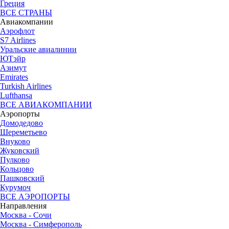
Греция
ВСЕ СТРАНЫ
Авиакомпании
Аэрофлот
S7 Airlines
Уральские авиалинии
ЮТэйр
Азимут
Emirates
Turkish Airlines
Lufthansa
ВСЕ АВИАКОМПАНИИ
Аэропорты
Домодедово
Шереметьево
Внуково
Жуковский
Пулково
Кольцово
Пашковский
Курумоч
ВСЕ АЭРОПОРТЫ
Направления
Москва - Сочи
Москва - Симферополь