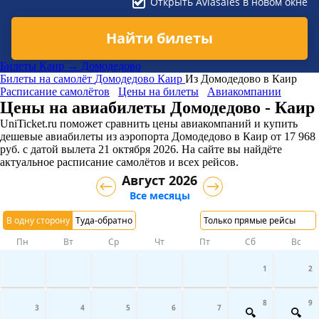
Открыть Aviasales в новом окне
Найти билеты
Билеты Каир → Домодедово
Билеты на самолёт
Домодедово
Каир
Из Домодедово в Каир
Расписание самолётов
Цены на билеты
Авиакомпании
Цены на авиабилеты Домодедово - Каир
UniTicket.ru поможет сравнить цены авиакомпаний и купить
дешевые авиабилеты из аэропорта Домодедово в Каир
от
17 968
руб.
с датой вылета 21 октября 2026. На сайте вы найдёте
актуальное расписание самолётов и всех рейсов.
Август 2026
Все месяцы
В одну сторону
Туда-обратно
Только прямые рейсы
Пн
Вт
Ср
Чт
Пт
Сб
Вс
1
2
8
9
3
4
5
6
7