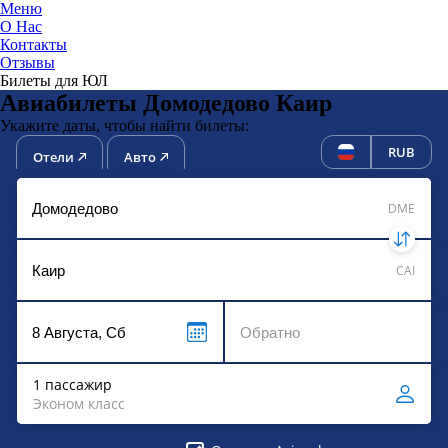
Меню
О Нас
Контакты
ЮниТи
Отзывы
Билеты для ЮЛ
Авиабилеты Домодедово Каир
Укажите даты, чтобы найти билеты:
RUB
Отели
Авто
DME
CAI
1 пассажир
Эконом класс