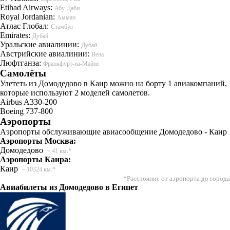
Etihad Airways:
Абу-Даби
Royal Jordanian:
Амман
Атлас Глобал:
Стамбул
Emirates:
Дубай
Уральские авиалинии:
Дубай
Австрийские авиалинии:
Вена
Люфтганза:
Франкфурт-на-Майне
Самолёты
Улететь из Домодедово в Каир можно на борту 1 авиакомпаний,
которые используют 2 моделей самолетов.
Airbus A330-200
Boeing 737-800
Аэропорты
Аэропорты обслуживающие авиасообщение Домодедово - Каир
Аэропорты Москва:
Домодедово
~ 41 км.*
Аэропорты Каира:
Каир
~ 10324 км.*
*Расстояние от аэропорта до города
Авиабилеты из Домодедово в Египет