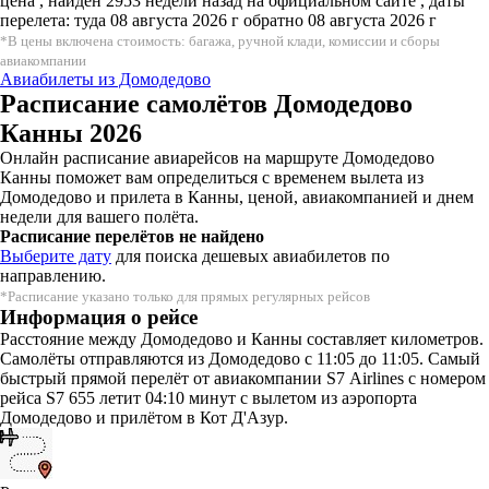
цена , найден 2953 недели назад на официальном сайте , даты
перелета: туда 08 августа 2026 г обратно 08 августа 2026 г
*В цены включена стоимость: багажа, ручной клади, комиссии и сборы
авиакомпании
Авиабилеты из Домодедово
Расписание самолётов Домодедово
Канны 2026
Онлайн расписание авиарейсов на маршруте Домодедово
Канны поможет вам определиться с временем вылета из
Домодедово и прилета в Канны, ценой, авиакомпанией и днем
недели для вашего полёта.
Расписание перелётов не найдено
Выберите дату
для поиска дешевых авиабилетов по
направлению.
*Расписание указано только для прямых регулярных рейсов
Информация о рейсе
Расстояние между Домодедово и Канны составляет километров.
Самолёты отправляются из Домодедово с 11:05 до 11:05. Самый
быстрый прямой перелёт от авиакомпании S7 Airlines с номером
рейса S7 655 летит 04:10 минут с вылетом из аэропорта
Домодедово и прилётом в Кот Д'Азур.