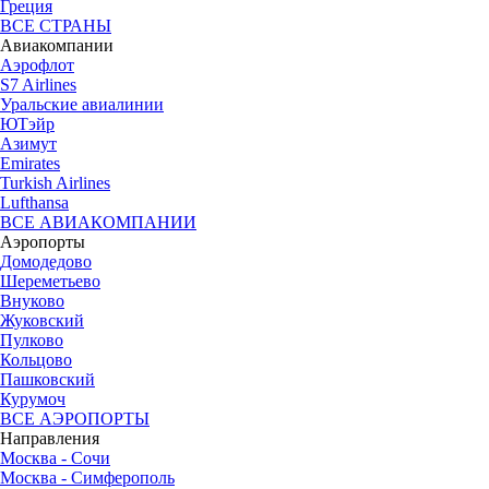
Греция
ВСЕ СТРАНЫ
Авиакомпании
Аэрофлот
S7 Airlines
Уральские авиалинии
ЮТэйр
Азимут
Emirates
Turkish Airlines
Lufthansa
ВСЕ АВИАКОМПАНИИ
Аэропорты
Домодедово
Шереметьево
Внуково
Жуковский
Пулково
Кольцово
Пашковский
Курумоч
ВСЕ АЭРОПОРТЫ
Направления
Москва - Сочи
Москва - Симферополь