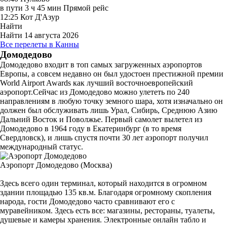
в пути
3 ч 45 мин
Прямой рейс
12:25
Кот Д'Азур
Найти
Найти
14 августа 2026
Все перелеты в Канны
Домодедово
Домодедово входит в топ самых загруженных аэропортов
Европы, а совсем недавно он был удостоен престижной премии
World Airport Awards как лучший восточноевропейский
аэропорт.Сейчас из Домодедово можно улететь по 240
направлениям в любую точку земного шара, хотя изначально он
должен был обслуживать лишь Урал, Сибирь, Среднюю Азию
Дальний Восток и Поволжье. Первый самолет вылетел из
Домодедово в 1964 году в Екатеринбург (в то время
Свердловск), и лишь спустя почти 30 лет аэропорт получил
международный статус.
Аэропорт Домодедово (Москва)
Здесь всего один терминал, который находится в огромном
здании площадью 135 кв.м. Благодаря огромному скопления
народа, гости Домодедово часто сравнивают его с
муравейником. Здесь есть все: магазины, рестораны, туалеты,
душевые и камеры хранения. Электронные онлайн табло и