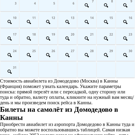
7
8
9
3
4
5
6
10
11
12
13
14
15
16
17
18
19
20
21
22
23
24
25
26
27
28
29
30
31
Стоимость авиабилета из Домодедово (Москва) в Канны
(Франция) поможет узнать календарь. Укажите параметры
поиска: прямой перелёт или с пересадкой, одну сторону или
туда и обратно, валюту оплаты, кликните на нужный вам месяц/
день и мы произведем поиск рейса в Канны.
Билеты на самолёт из Домодедово в
Канны
Приобрести авиабилет из аэропорта Домодедово в Канны туда и
обратно вы можете воспользовавшись таблицей. Самая низкая