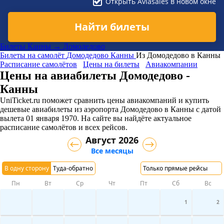
Открыть Aviasales в новом окне
Найти билеты
Билеты Канны → Домодедово
Билеты на самолёт
Домодедово
Канны
Из Домодедово в Канны
Расписание самолётов
Цены на билеты
Авиакомпании
Цены на авиабилеты Домодедово -
Канны
UniTicket.ru поможет сравнить цены авиакомпаний и купить
дешевые авиабилеты из аэропорта Домодедово в Канны
с датой
вылета 01 января 1970. На сайте вы найдёте актуальное
расписание самолётов и всех рейсов.
Август 2026
Все месяцы
В одну сторону
Туда-обратно
Только прямые рейсы
Пн
Вт
Ср
Чт
Пт
Сб
Вс
1
2