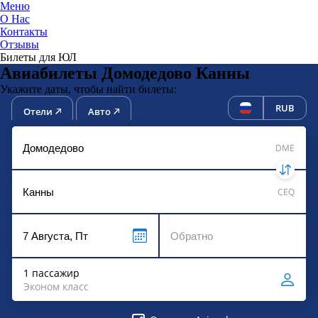
Меню
О Нас
Контакты
ЮниТи
Отзывы
Билеты для ЮЛ
Авиабилеты Домодедово Канны
Укажите даты, чтобы найти билеты:
RUB
Отели
Авто
DME
CEQ
1 пассажир
Эконом класс