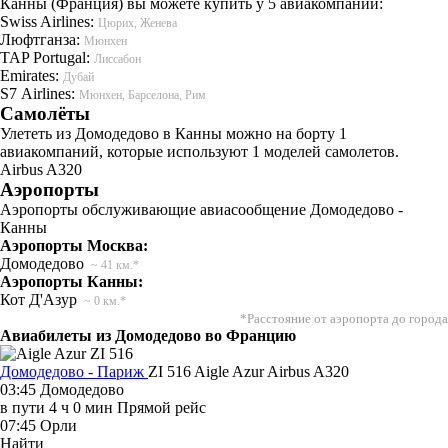
Канны (Франция) вы можете купить у 5 авиакомпаний:
Swiss Airlines:
Цюрих, Женева
Люфтганза:
Мюнхен
TAP Portugal:
Лиссабон
Emirates:
Дубай
S7 Airlines:
Мюнхен, Барселона, Рим
Самолёты
Улететь из Домодедово в Канны можно на борту 1
авиакомпаний, которые используют 1 моделей самолетов.
Airbus A320
Аэропорты
Аэропорты обслуживающие авиасообщение Домодедово -
Канны
Аэропорты Москва:
Домодедово
~ 41 км.*
Аэропорты Канны:
Кот Д'Азур
~ 0 км.*
*Расстояние от аэропорта до города
Авиабилеты из Домодедово во Францию
Домодедово - Париж
ZI 516
Aigle Azur
Airbus A320
03:45
Домодедово
в пути
4 ч 0 мин
Прямой рейс
07:45
Орли
Найти