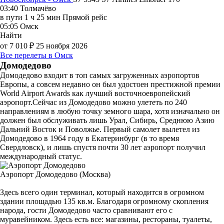
03:40
Толмачёво
в пути
1 ч 25 мин
Прямой рейс
05:05
Омск
Найти
от 7 010 ₽
25 ноября 2026
Все перелеты в Омск
Домодедово
Домодедово входит в топ самых загруженных аэропортов
Европы, а совсем недавно он был удостоен престижной премии
World Airport Awards как лучший восточноевропейский
аэропорт.Сейчас из Домодедово можно улететь по 240
направлениям в любую точку земного шара, хотя изначально он
должен был обслуживать лишь Урал, Сибирь, Среднюю Азию
Дальний Восток и Поволжье. Первый самолет вылетел из
Домодедово в 1964 году в Екатеринбург (в то время
Свердловск), и лишь спустя почти 30 лет аэропорт получил
международный статус.
Аэропорт Домодедово (Москва)
Здесь всего один терминал, который находится в огромном
здании площадью 135 кв.м. Благодаря огромному скопления
народа, гости Домодедово часто сравнивают его с
муравейником. Здесь есть все: магазины, рестораны, туалеты,