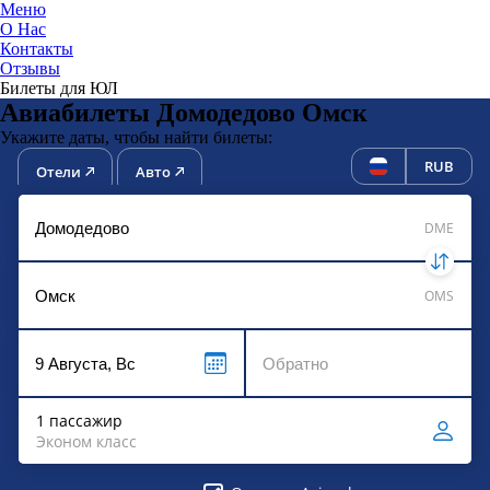
Меню
О Нас
Контакты
ЮниТи
Отзывы
Билеты для ЮЛ
Авиабилеты Домодедово Омск
Укажите даты, чтобы найти билеты:
RUB
Отели
Авто
DME
OMS
1 пассажир
Эконом класс