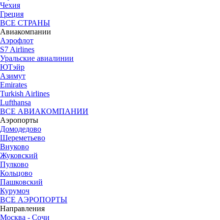
Чехия
Греция
ВСЕ СТРАНЫ
Авиакомпании
Аэрофлот
S7 Airlines
Уральские авиалинии
ЮТэйр
Азимут
Emirates
Turkish Airlines
Lufthansa
ВСЕ АВИАКОМПАНИИ
Аэропорты
Домодедово
Шереметьево
Внуково
Жуковский
Пулково
Кольцово
Пашковский
Курумоч
ВСЕ АЭРОПОРТЫ
Направления
Москва - Сочи