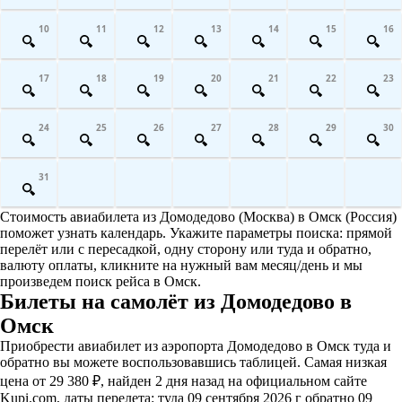
10
11
12
13
14
15
16
17
18
19
20
21
22
23
24
25
26
27
28
29
30
31
Стоимость авиабилета из Домодедово (Москва) в Омск (Россия)
поможет узнать календарь. Укажите параметры поиска: прямой
перелёт или с пересадкой, одну сторону или туда и обратно,
валюту оплаты, кликните на нужный вам месяц/день и мы
произведем поиск рейса в Омск.
Билеты на самолёт из Домодедово в
Омск
Приобрести авиабилет из аэропорта Домодедово в Омск туда и
обратно вы можете воспользовавшись таблицей. Самая низкая
цена от 29 380 ₽, найден 2 дня назад на официальном сайте
Kupi.com, даты перелета: туда 09 сентября 2026 г обратно 09