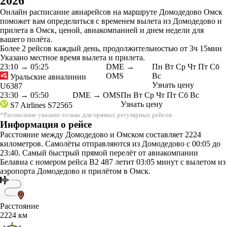
2026
Онлайн расписание авиарейсов на маршруте Домодедово Омск
поможет вам определиться с временем вылета из Домодедово и
прилета в Омск, ценой, авиакомпанией и днем недели для
вашего полёта.
Более 2 рейсов каждый день, продолжительностью от 3ч 15мин
Указано местное время вылета и прилета.
23:10
→
05:25
DME →
Пн
Вт
Ср
Чт
Пт
Сб
OMS
Вс
Уральские авиалинии
Узнать цену
U6387
23:30
→
05:50
DME → OMS
Пн
Вт
Ср
Чт
Пт
Сб
Вс
Узнать цену
S7 Airlines
S72565
*Расписание указано только для прямых регулярных рейсов
Информация о рейсе
Расстояние между Домодедово и Омском составляет 2224
километров. Самолёты отправляются из Домодедово с 00:05 до
23:40. Самый быстрый прямой перелёт от авиакомпании
Белавиа с номером рейса B2 487 летит 03:05 минут с вылетом из
аэропорта Домодедово и прилётом в Омск.
Расстояние
2224 км