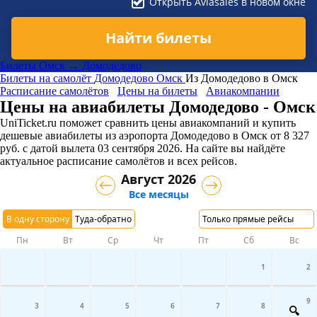
Открыть Aviasales в новом окне
Найти билеты
Билеты Омск → Домодедово
Билеты на самолёт
Домодедово
Омск
Из Домодедово в Омск
Расписание самолётов
Цены на билеты
Авиакомпании
Цены на авиабилеты Домодедово - Омск
UniTicket.ru поможет сравнить цены авиакомпаний и купить
дешевые авиабилеты из аэропорта Домодедово в Омск
от
8 327
руб.
с датой вылета 03 сентября 2026. На сайте вы найдёте
актуальное расписание самолётов и всех рейсов.
Август 2026
Все месяцы
В одну сторону
Туда-обратно
Только прямые рейсы
Пн
Вт
Ср
Чт
Пт
Сб
Вс
1
2
9
3
4
5
6
7
8