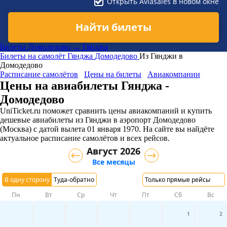
Открыть Aviasales в новом окне
Найти билеты
Билеты Домодедово → Гянджа
Билеты на самолёт
Гянджа
Домодедово
Из Гянджи в
Домодедово
Расписание самолётов
Цены на билеты
Авиакомпании
Цены на авиабилеты Гянджа -
Домодедово
UniTicket.ru поможет сравнить цены авиакомпаний и купить
дешевые авиабилеты из Гянджи в аэропорт Домодедово
(Москва)
с датой вылета 01 января 1970. На сайте вы найдёте
актуальное расписание самолётов и всех рейсов.
Август 2026
Все месяцы
В одну сторону
Туда-обратно
Только прямые рейсы
Пн
Вт
Ср
Чт
Пт
Сб
Вс
1
2