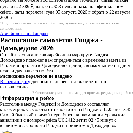
обратно вы можете воспользовавшись таблицей. Самая низкая
цена от 22 386 ₽, найден 2953 недели назад на официальном
сайте , даты перелета: туда 05 августа 2026 г обратно 22 августа
2026 г
*В цены включена стоимость: багажа, ручной клади, комиссии и сборы
авиакомпании
Авиабилеты из Гянджи
Расписание самолётов Гянджа -
Домодедово 2026
Онлайн расписание авиарейсов на маршруте Гянджа
Домодедово поможет вам определиться с временем вылета из
Гянджи и прилета в Домодедово, ценой, авиакомпанией и днем
недели для вашего полёта.
Расписание перелётов не найдено
Выберите дату
для поиска дешевых авиабилетов по
направлению.
*Расписание указано только для прямых регулярных рейсов
Информация о рейсе
Расстояние между Гянджой и Домодедово составляет
километров. Самолёты отправляются из Гянджи с 12:05 до 13:35.
Самый быстрый прямой перелёт от авиакомпании Уральские
авиалинии с номером рейса U6 2412 летит 02:45 минут с
вылетом из аэропорта Гянджа и прилётом в Домодедово.