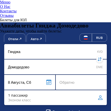
Меню
О Нас
Контакты
ЮниТи
Отзывы
Билеты для ЮЛ
Авиабилеты Гянджа Домодедово
Укажите даты, чтобы найти билеты:
RUB
Отели
Авто
KVD
DME
1 пассажир
Эконом класс