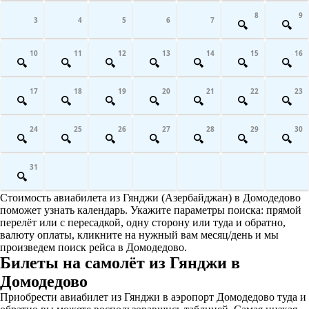
8
9
3
4
5
6
7
10
11
12
13
14
15
16
17
18
19
20
21
22
23
24
25
26
27
28
29
30
31
Стоимость авиабилета из Гянджи (Азербайджан) в Домодедово
поможет узнать календарь. Укажите параметры поиска: прямой
перелёт или с пересадкой, одну сторону или туда и обратно,
валюту оплаты, кликните на нужный вам месяц/день и мы
произведем поиск рейса в Домодедово.
Билеты на самолёт из Гянджи в
Домодедово
Приобрести авиабилет из Гянджи в аэропорт Домодедово туда и