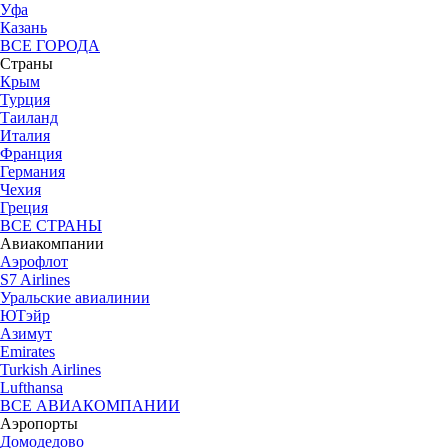
Уфа
Казань
ВСЕ ГОРОДА
Страны
Крым
Турция
Таиланд
Италия
Франция
Германия
Чехия
Греция
ВСЕ СТРАНЫ
Авиакомпании
Аэрофлот
S7 Airlines
Уральские авиалинии
ЮТэйр
Азимут
Emirates
Turkish Airlines
Lufthansa
ВСЕ АВИАКОМПАНИИ
Аэропорты
Домодедово