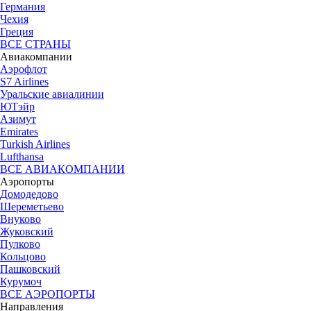
Германия
Чехия
Греция
ВСЕ СТРАНЫ
Авиакомпании
Аэрофлот
S7 Airlines
Уральские авиалинии
ЮТэйр
Азимут
Emirates
Turkish Airlines
Lufthansa
ВСЕ АВИАКОМПАНИИ
Аэропорты
Домодедово
Шереметьево
Внуково
Жуковский
Пулково
Кольцово
Пашковский
Курумоч
ВСЕ АЭРОПОРТЫ
Направления