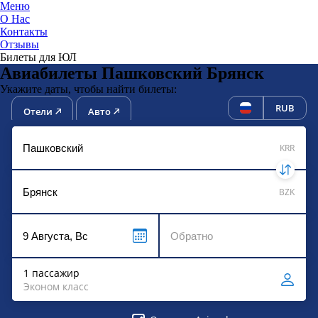
Меню
О Нас
Контакты
ЮниТи
Отзывы
Билеты для ЮЛ
Авиабилеты Пашковский Брянск
Укажите даты, чтобы найти билеты:
RUB
Отели
Авто
KRR
BZK
1 пассажир
Эконом класс