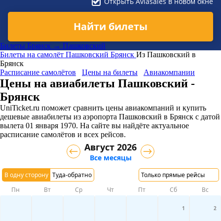
Открыть Aviasales в новом окне
Найти билеты
Билеты Брянск → Пашковский
Билеты на самолёт
Пашковский
Брянск
Из Пашковский в
Брянск
Расписание самолётов
Цены на билеты
Авиакомпании
Цены на авиабилеты Пашковский -
Брянск
UniTicket.ru поможет сравнить цены авиакомпаний и купить
дешевые авиабилеты из аэропорта Пашковский в Брянск
с датой
вылета 01 января 1970. На сайте вы найдёте актуальное
расписание самолётов и всех рейсов.
Август 2026
Все месяцы
В одну сторону
Туда-обратно
Только прямые рейсы
Пн
Вт
Ср
Чт
Пт
Сб
Вс
1
2