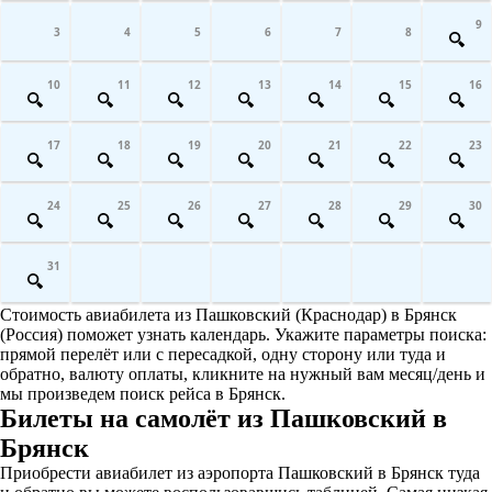
9
3
4
5
6
7
8
10
11
12
13
14
15
16
17
18
19
20
21
22
23
24
25
26
27
28
29
30
31
Стоимость авиабилета из Пашковский (Краснодар) в Брянск
(Россия) поможет узнать календарь. Укажите параметры поиска:
прямой перелёт или с пересадкой, одну сторону или туда и
обратно, валюту оплаты, кликните на нужный вам месяц/день и
мы произведем поиск рейса в Брянск.
Билеты на самолёт из Пашковский в
Брянск
Приобрести авиабилет из аэропорта Пашковский в Брянск туда