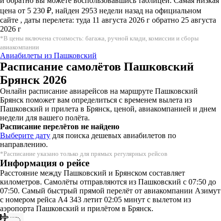
и обратно вы можете воспользовавшись таблицей. Самая низкая
цена от 5 230 ₽, найден 2953 недели назад на официальном
сайте , даты перелета: туда 11 августа 2026 г обратно 25 августа
2026 г
*В цены включена стоимость: багажа, ручной клади, комиссии и сборы
авиакомпании
Авиабилеты из Пашковский
Расписание самолётов Пашковский
Брянск 2026
Онлайн расписание авиарейсов на маршруте Пашковский
Брянск поможет вам определиться с временем вылета из
Пашковский и прилета в Брянск, ценой, авиакомпанией и днем
недели для вашего полёта.
Расписание перелётов не найдено
Выберите дату
для поиска дешевых авиабилетов по
направлению.
*Расписание указано только для прямых регулярных рейсов
Информация о рейсе
Расстояние между Пашковский и Брянском составляет
километров. Самолёты отправляются из Пашковский с 07:50 до
07:50. Самый быстрый прямой перелёт от авиакомпании Азимут
с номером рейса A4 343 летит 02:05 минут с вылетом из
аэропорта Пашковский и прилётом в Брянск.