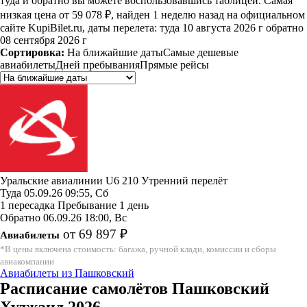
туда и обратно вы можете воспользовавшись таблицей. Самая
низкая цена от 59 078 ₽, найден 1 неделю назад на официальном
сайте KupiBilet.ru, даты перелета: туда 10 августа 2026 г обратно
08 сентября 2026 г
Сортировка:
На ближайшие даты
Самые дешевые
авиабилеты
Дней пребывания
Прямые рейсы
Уральские авиалинии
U6 210
Утренний перелёт
Туда
05.09.26
09:55, Сб
1 пересадка
Пребывание 1 день
Обратно
06.09.26
18:00, Вс
от 69 897 ₽
Авиабилеты
*В цены включена стоимость: багажа, ручной клади, комиссии и сборы
авиакомпании
Авиабилеты из Пашковский
Расписание самолётов Пашковский
Худжанд 2026