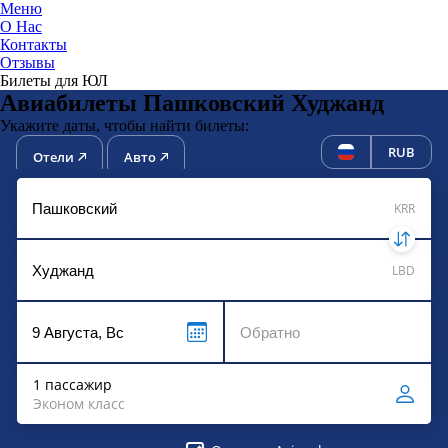
Меню
О Нас
Контакты
ЮниТи
Отзывы
Билеты для ЮЛ
Авиабилеты Пашковский Худжанд
Укажите даты, чтобы найти билеты:
RUB
Отели
Авто
KRR
LBD
1 пассажир
Эконом класс