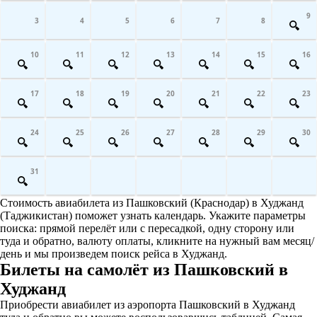
9
3
4
5
6
7
8
10
11
12
13
14
15
16
17
18
19
20
21
22
23
24
25
26
27
28
29
30
31
Стоимость авиабилета из Пашковский (Краснодар) в Худжанд
(Таджикистан) поможет узнать календарь. Укажите параметры
поиска: прямой перелёт или с пересадкой, одну сторону или
туда и обратно, валюту оплаты, кликните на нужный вам месяц/
день и мы произведем поиск рейса в Худжанд.
Билеты на самолёт из Пашковский в
Худжанд
Приобрести авиабилет из аэропорта Пашковский в Худжанд