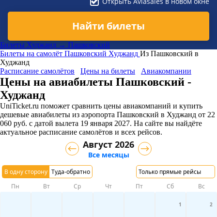
Открыть Aviasales в новом окне
Найти билеты
Билеты Худжанд → Пашковский
Билеты на самолёт
Пашковский
Худжанд
Из Пашковский в
Худжанд
Расписание самолётов
Цены на билеты
Авиакомпании
Цены на авиабилеты Пашковский -
Худжанд
UniTicket.ru поможет сравнить цены авиакомпаний и купить
дешевые авиабилеты из аэропорта Пашковский в Худжанд
от
22
060
руб.
с датой вылета 19 января 2027. На сайте вы найдёте
актуальное расписание самолётов и всех рейсов.
Август 2026
Все месяцы
В одну сторону
Туда-обратно
Только прямые рейсы
Пн
Вт
Ср
Чт
Пт
Сб
Вс
1
2