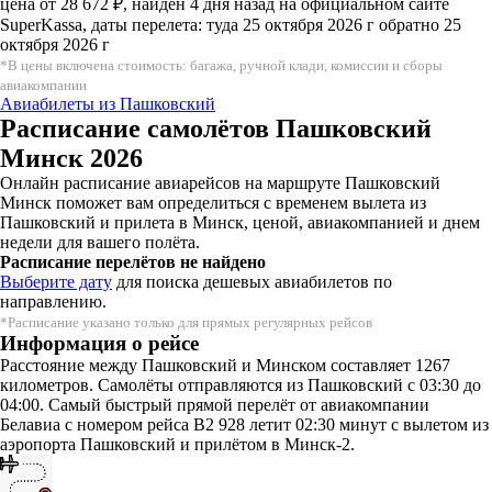
цена от 28 672 ₽, найден 4 дня назад на официальном сайте
SuperKassa, даты перелета: туда 25 октября 2026 г обратно 25
октября 2026 г
*В цены включена стоимость: багажа, ручной клади, комиссии и сборы
авиакомпании
Авиабилеты из Пашковский
Расписание самолётов Пашковский
Минск 2026
Онлайн расписание авиарейсов на маршруте Пашковский
Минск поможет вам определиться с временем вылета из
Пашковский и прилета в Минск, ценой, авиакомпанией и днем
недели для вашего полёта.
Расписание перелётов не найдено
Выберите дату
для поиска дешевых авиабилетов по
направлению.
*Расписание указано только для прямых регулярных рейсов
Информация о рейсе
Расстояние между Пашковский и Минском составляет 1267
километров. Самолёты отправляются из Пашковский с 03:30 до
04:00. Самый быстрый прямой перелёт от авиакомпании
Белавиа с номером рейса B2 928 летит 02:30 минут с вылетом из
аэропорта Пашковский и прилётом в Минск-2.