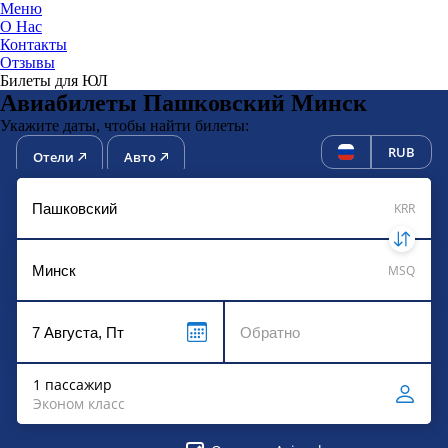
Меню
О Нас
Контакты
ЮниТи
Отзывы
Билеты для ЮЛ
Авиабилеты Пашковский Минск
Укажите даты, чтобы найти билеты:
RUB
Отели
Авто
KRR
MSQ
1 пассажир
Эконом класс