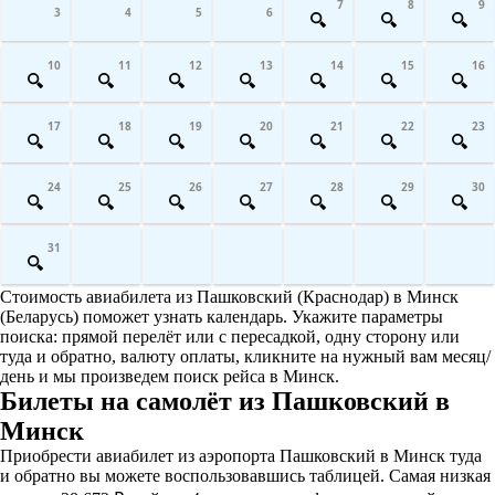
7
8
9
3
4
5
6
10
11
12
13
14
15
16
17
18
19
20
21
22
23
24
25
26
27
28
29
30
31
Стоимость авиабилета из Пашковский (Краснодар) в Минск
(Беларусь) поможет узнать календарь. Укажите параметры
поиска: прямой перелёт или с пересадкой, одну сторону или
туда и обратно, валюту оплаты, кликните на нужный вам месяц/
день и мы произведем поиск рейса в Минск.
Билеты на самолёт из Пашковский в
Минск
Приобрести авиабилет из аэропорта Пашковский в Минск туда
и обратно вы можете воспользовавшись таблицей. Самая низкая