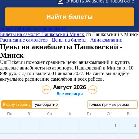
Открыть Aviasales в новом окне
Найти билеты
Билеты Минск → Пашковский
Билеты на самолёт
Пашковский
Минск
Из Пашковский в Минск
Расписание самолётов
Цены на билеты
Авиакомпании
Цены на авиабилеты Пашковский -
Минск
UniTicket.ru поможет сравнить цены авиакомпаний и купить
дешевые авиабилеты из аэропорта Пашковский в Минск
от
10
898
руб.
с датой вылета 01 января 2027. На сайте вы найдёте
актуальное расписание самолётов и всех рейсов.
Август 2026
Все месяцы
В одну сторону
Туда-обратно
Только прямые рейсы
Пн
Вт
Ср
Чт
Пт
Сб
Вс
1
2