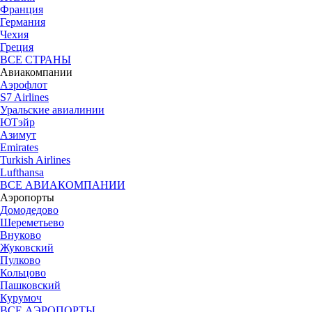
Франция
Германия
Чехия
Греция
ВСЕ СТРАНЫ
Авиакомпании
Аэрофлот
S7 Airlines
Уральские авиалинии
ЮТэйр
Азимут
Emirates
Turkish Airlines
Lufthansa
ВСЕ АВИАКОМПАНИИ
Аэропорты
Домодедово
Шереметьево
Внуково
Жуковский
Пулково
Кольцово
Пашковский
Курумоч
ВСЕ АЭРОПОРТЫ