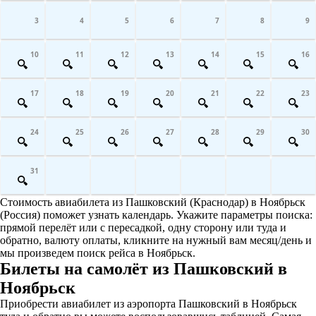
3
4
5
6
7
8
9
10
11
12
13
14
15
16
17
18
19
20
21
22
23
24
25
26
27
28
29
30
31
Стоимость авиабилета из Пашковский (Краснодар) в Ноябрьск
(Россия) поможет узнать календарь. Укажите параметры поиска:
прямой перелёт или с пересадкой, одну сторону или туда и
обратно, валюту оплаты, кликните на нужный вам месяц/день и
мы произведем поиск рейса в Ноябрьск.
Билеты на самолёт из Пашковский в
Ноябрьск
Приобрести авиабилет из аэропорта Пашковский в Ноябрьск