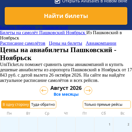
Открыть Aviasales в новом окне
Найти билеты
Билеты Ноябрьск → Пашковский
Билеты на самолёт
Пашковский
Ноябрьск
Из Пашковский в
Ноябрьск
Расписание самолётов
Цены на билеты
Авиакомпании
Цены на авиабилеты Пашковский -
Ноябрьск
UniTicket.ru поможет сравнить цены авиакомпаний и купить
дешевые авиабилеты из аэропорта Пашковский в Ноябрьск
от
17
843
руб.
с датой вылета 26 октября 2026. На сайте вы найдёте
актуальное расписание самолётов и всех рейсов.
Август 2026
Все месяцы
В одну сторону
Туда-обратно
Только прямые рейсы
Пн
Вт
Ср
Чт
Пт
Сб
Вс
1
2