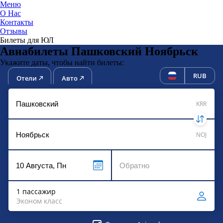
Меню
О Нас
Контакты
ЮниТи
Отзывы
Билеты для ЮЛ
Авиабилеты Пашковский Ноябрьск
Укажите даты, чтобы найти билеты:
RUB
Отели
Авто
KRR
NOJ
1 пассажир
Эконом класс