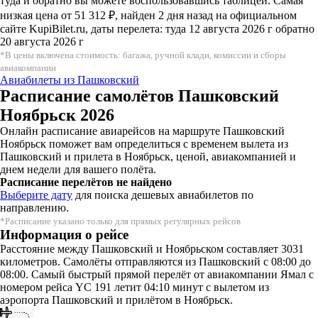
туда и обратно вы можете воспользовавшись таблицей. Самая
низкая цена от 51 312 ₽, найден 2 дня назад на официальном
сайте KupiBilet.ru, даты перелета: туда 12 августа 2026 г обратно
20 августа 2026 г
*В цены включена стоимость: багажа, ручной клади, комиссии и сборы
авиакомпании
Авиабилеты из Пашковский
Расписание самолётов Пашковский
Ноябрьск 2026
Онлайн расписание авиарейсов на маршруте Пашковский
Ноябрьск поможет вам определиться с временем вылета из
Пашковский и прилета в Ноябрьск, ценой, авиакомпанией и
днем недели для вашего полёта.
Расписание перелётов не найдено
Выберите дату
для поиска дешевых авиабилетов по
направлению.
*Расписание указано только для прямых регулярных рейсов
Информация о рейсе
Расстояние между Пашковский и Ноябрьском составляет 3031
километров. Самолёты отправляются из Пашковский с 08:00 до
08:00. Самый быстрый прямой перелёт от авиакомпании Ямал с
номером рейса YC 191 летит 04:10 минут с вылетом из
аэропорта Пашковский и прилётом в Ноябрьск.