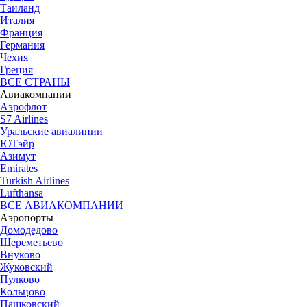
Таиланд
Италия
Франция
Германия
Чехия
Греция
ВСЕ СТРАНЫ
Авиакомпании
Аэрофлот
S7 Airlines
Уральские авиалинии
ЮТэйр
Азимут
Emirates
Turkish Airlines
Lufthansa
ВСЕ АВИАКОМПАНИИ
Аэропорты
Домодедово
Шереметьево
Внуково
Жуковский
Пулково
Кольцово
Пашковский