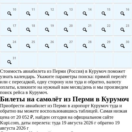
10
11
12
13
14
15
16
17
18
19
20
21
22
23
24
25
26
27
28
29
30
31
Стоимость авиабилета из Перми (Россия) в Курумоч поможет
узнать календарь. Укажите параметры поиска: прямой перелёт
или с пересадкой, одну сторону или туда и обратно, валюту
оплаты, кликните на нужный вам месяц/день и мы произведем
поиск рейса в Курумоч.
Билеты на самолёт из Перми в Курумоч
Приобрести авиабилет из Перми в аэропорт Курумоч туда и
обратно вы можете воспользовавшись таблицей. Самая низкая
цена от 20 052 ₽, найден сегодня на официальном сайте
Kupi.com, даты перелета: туда 19 августа 2026 г обратно 19
августа 2026 г