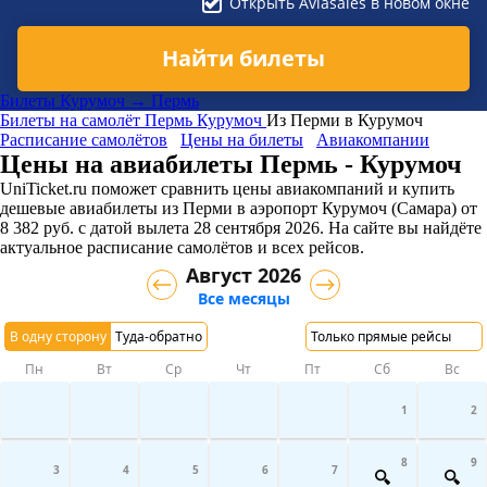
Открыть Aviasales в новом окне
Найти билеты
Билеты Курумоч → Пермь
Билеты на самолёт
Пермь
Курумоч
Из Перми в Курумоч
Расписание самолётов
Цены на билеты
Авиакомпании
Цены на авиабилеты Пермь - Курумоч
UniTicket.ru поможет сравнить цены авиакомпаний и купить
дешевые авиабилеты из Перми в аэропорт Курумоч (Самара)
от
8 382
руб.
с датой вылета 28 сентября 2026. На сайте вы найдёте
актуальное расписание самолётов и всех рейсов.
Август 2026
Все месяцы
В одну сторону
Туда-обратно
Только прямые рейсы
Пн
Вт
Ср
Чт
Пт
Сб
Вс
1
2
8
9
3
4
5
6
7