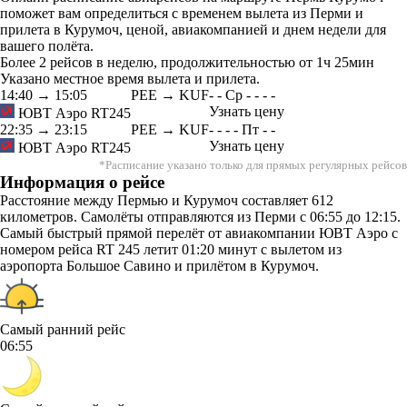
поможет вам определиться с временем вылета из Перми и
прилета в Курумоч, ценой, авиакомпанией и днем недели для
вашего полёта.
Более 2 рейсов в неделю, продолжительностью от 1ч 25мин
Указано местное время вылета и прилета.
14:40
→
15:05
PEE → KUF
-
-
Ср
-
-
-
-
Узнать цену
ЮВТ Аэро
RT245
22:35
→
23:15
PEE → KUF
-
-
-
-
Пт
-
-
Узнать цену
ЮВТ Аэро
RT245
*Расписание указано только для прямых регулярных рейсов
Информация о рейсе
Расстояние между Пермью и Курумоч составляет 612
километров. Самолёты отправляются из Перми с 06:55 до 12:15.
Самый быстрый прямой перелёт от авиакомпании ЮВТ Аэро с
номером рейса RT 245 летит 01:20 минут с вылетом из
аэропорта Большое Савино и прилётом в Курумоч.
Самый ранний рейс
06:55