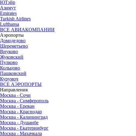
ЮТэйр
Азимут
Emirates
Turkish Airlines
Lufthansa
ВСЕ АВИАКОМПАНИИ
Аэропорты
Домодедово
Шереметьево
Внуково
Жуковский
Пулково
Кольцово
Пашковский
Курумоч
ВСЕ АЭРОПОРТЫ
Направления
Москва - Сочи
Москва - Симферополь
Москва - Ереван
Москва - Краснодар
Москва - Калининград
Москва - Душанбе
Москва - Екатеринбург
Москва - Махачкала