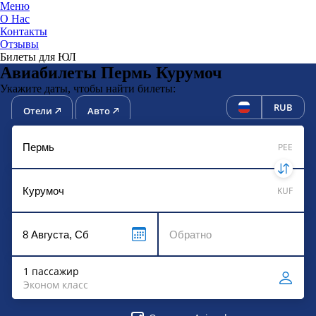
Меню
О Нас
Контакты
ЮниТи
Отзывы
Билеты для ЮЛ
Авиабилеты Пермь Курумоч
Укажите даты, чтобы найти билеты:
RUB
Отели
Авто
PEE
KUF
1 пассажир
Эконом класс