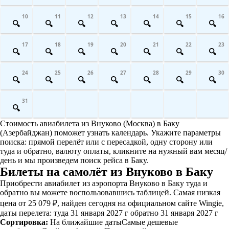
10
11
12
13
14
15
16
17
18
19
20
21
22
23
24
25
26
27
28
29
30
31
Стоимость авиабилета из Внуково (Москва) в Баку
(Азербайджан) поможет узнать календарь. Укажите параметры
поиска: прямой перелёт или с пересадкой, одну сторону или
туда и обратно, валюту оплаты, кликните на нужный вам месяц/
день и мы произведем поиск рейса в Баку.
Билеты на самолёт из Внуково в Баку
Приобрести авиабилет из аэропорта Внуково в Баку туда и
обратно вы можете воспользовавшись таблицей. Самая низкая
цена от 25 079 ₽, найден сегодня на официальном сайте Wingie,
даты перелета: туда 31 января 2027 г обратно 31 января 2027 г
Сортировка:
На ближайшие даты
Самые дешевые