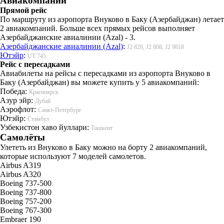
Авиакомпании
Прямой рейс
По маршруту из аэропорта Внуково в Баку (Азербайджан) летает
2 авиакомпаний. Больше всех прямых рейсов выполняет
Азербайджанские авиалинии (Azal) - 3.
Азербайджанские авиалинии (Azal)
:
J2 828, J2 808, J2 9818
Ютэйр
:
UT 745
Рейс с пересадками
Авиабилеты на рейсы с пересадками из аэропорта Внуково в
Баку (Азербайджан) вы можете купить у 5 авиакомпаний:
Победа:
Красноярск
Азур эйр:
Дубай
Аэрофлот:
Санкт-Петербург
Ютэйр:
Стамбул
Узбекистон хаво йуллари:
Ташкент
Самолёты
Улететь из Внуково в Баку можно на борту 2 авиакомпаний,
которые используют 7 моделей самолетов.
Airbus A319
Airbus A320
Boeing 737-500
Boeing 737-800
Boeing 757-200
Boeing 767-300
Embraer 190