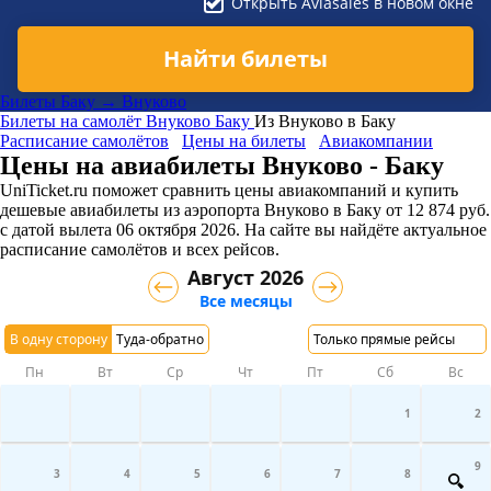
Открыть Aviasales в новом окне
Найти билеты
Билеты Баку → Внуково
Билеты на самолёт
Внуково
Баку
Из Внуково в Баку
Расписание самолётов
Цены на билеты
Авиакомпании
Цены на авиабилеты Внуково - Баку
UniTicket.ru поможет сравнить цены авиакомпаний и купить
дешевые авиабилеты из аэропорта Внуково в Баку
от
12 874
руб.
с датой вылета 06 октября 2026. На сайте вы найдёте актуальное
расписание самолётов и всех рейсов.
Август 2026
Все месяцы
В одну сторону
Туда-обратно
Только прямые рейсы
Пн
Вт
Ср
Чт
Пт
Сб
Вс
1
2
9
3
4
5
6
7
8