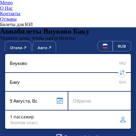
Меню
О Нас
Контакты
ЮниТи
Отзывы
Билеты для ЮЛ
Авиабилеты Внуково Баку
Укажите даты, чтобы найти билеты:
RUB
Отели
Авто
VKO
BAK
1 пассажир
Эконом класс