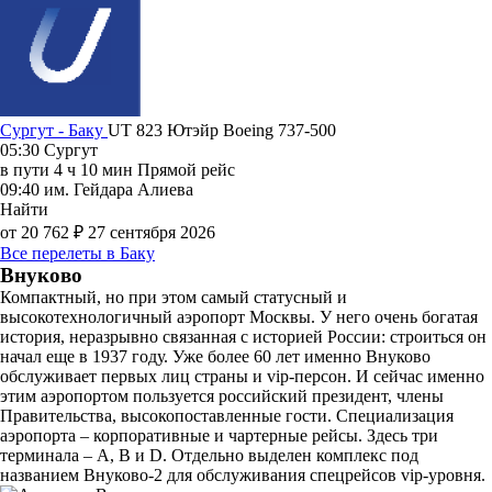
Сургут - Баку
UT 823
Ютэйр
Boeing 737-500
05:30
Сургут
в пути
4 ч 10 мин
Прямой рейс
09:40
им. Гейдара Алиева
Найти
от 20 762 ₽
27 сентября 2026
Все перелеты в Баку
Внуково
Компактный, но при этом самый статусный и
высокотехнологичный аэропорт Москвы. У него очень богатая
история, неразрывно связанная с историей России: строиться он
начал еще в 1937 году. Уже более 60 лет именно Внуково
обслуживает первых лиц страны и vip-персон. И сейчас именно
этим аэропортом пользуется российский президент, члены
Правительства, высокопоставленные гости. Специализация
аэропорта – корпоративные и чартерные рейсы. Здесь три
терминала – А, В и D. Отдельно выделен комплекс под
названием Внуково-2 для обслуживания спецрейсов vip-уровня.