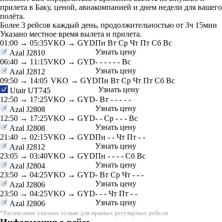
прилета в Баку, ценой, авиакомпанией и днем недели для вашего
полёта.
Более 3 рейсов каждый день, продолжительностью от 3ч 15мин
Указано местное время вылета и прилета.
01:00
→
05:35
VKO → GYD
Пн
Вт
Ср
Чт
Пт
Сб
Вс
Узнать цену
Azal
J2810
06:40
→
11:15
VKO → GYD
-
-
-
-
-
-
Вс
Узнать цену
Azal
J2812
09:50
→
14:05
VKO → GYD
Пн
Вт
Ср
Чт
Пт
Сб
Вс
Узнать цену
Utair
UT745
12:50
→
17:25
VKO → GYD
-
Вт
-
-
-
-
-
Узнать цену
Azal
J2808
12:50
→
17:25
VKO → GYD
-
-
Ср
-
-
-
Вс
Узнать цену
Azal
J2808
21:40
→
02:15
VKO → GYD
Пн
-
-
Чт
Пт
-
-
Узнать цену
Azal
J2812
23:05
→
03:40
VKO → GYD
Пн
-
-
-
-
Сб
Вс
Узнать цену
Azal
J2804
23:50
→
04:25
VKO → GYD
-
Вт
Ср
Чт
-
-
-
Узнать цену
Azal
J2806
23:50
→
04:25
VKO → GYD
-
-
-
Чт
Пт
-
-
Узнать цену
Azal
J2806
*Расписание указано только для прямых регулярных рейсов