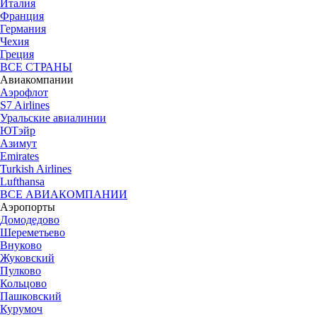
Италия
Франция
Германия
Чехия
Греция
ВСЕ СТРАНЫ
Авиакомпании
Аэрофлот
S7 Airlines
Уральские авиалинии
ЮТэйр
Азимут
Emirates
Turkish Airlines
Lufthansa
ВСЕ АВИАКОМПАНИИ
Аэропорты
Домодедово
Шереметьево
Внуково
Жуковский
Пулково
Кольцово
Пашковский
Курумоч