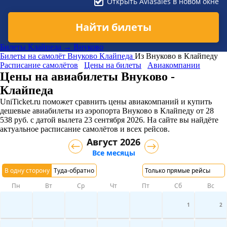
Открыть Aviasales в новом окне
Найти билеты
Билеты Клайпеда → Внуково
Билеты на самолёт
Внуково
Клайпеда
Из Внуково в Клайпеду
Расписание самолётов
Цены на билеты
Авиакомпании
Цены на авиабилеты Внуково -
Клайпеда
UniTicket.ru поможет сравнить цены авиакомпаний и купить
дешевые авиабилеты из аэропорта Внуково в Клайпеду
от
28
538
руб.
с датой вылета 23 сентября 2026. На сайте вы найдёте
актуальное расписание самолётов и всех рейсов.
Август 2026
Все месяцы
В одну сторону
Туда-обратно
Только прямые рейсы
Пн
Вт
Ср
Чт
Пт
Сб
Вс
1
2