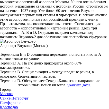
высокотехнологичный аэропорт Москвы. У него очень богатая
история, неразрывно связанная с историей России: строиться он
начал еще в 1937 году. Уже более 60 лет именно Внуково
обслуживает первых лиц страны и vip-персон. И сейчас именно
этим аэропортом пользуется российский президент, члены
Правительства, высокопоставленные гости. Специализация
аэропорта – корпоративные и чартерные рейсы. Здесь три
терминала – А, В и D. Отдельно выделен комплекс под
названием Внуково-2 для обслуживания спецрейсов vip-уровня.
Аэропорт Внуково (Москва)
Терминалы B и D соединены переходом, попасть в них из А
можно только по улице.
Терминал А. На его долю приходится около 80%
пассажиропотока.
Терминал В. Специализация – международные рейсы, в
основном, бюджетные и чартеры.
Терминал D. Обслуживает Северо-Кавказское направление.
Чтобы начать поиск билетов,
укажите даты.
Города
Москва
Санкт-Петербург
Симферополь
Краснодар