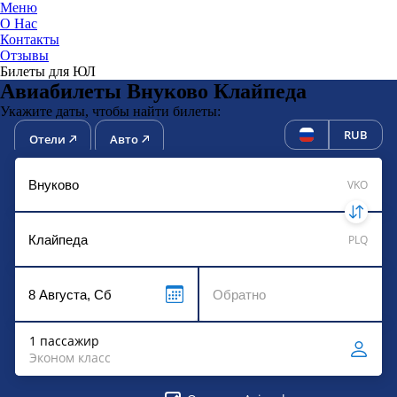
Меню
О Нас
Контакты
ЮниТи
Отзывы
Билеты для ЮЛ
Авиабилеты Внуково Клайпеда
Укажите даты, чтобы найти билеты:
RUB
Отели
Авто
VKO
PLQ
1 пассажир
Эконом класс