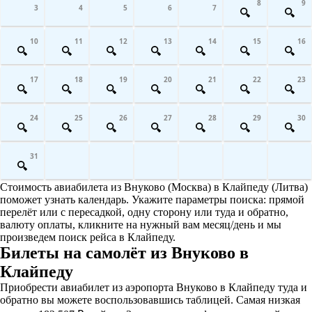
8
9
3
4
5
6
7
10
11
12
13
14
15
16
17
18
19
20
21
22
23
24
25
26
27
28
29
30
31
Стоимость авиабилета из Внуково (Москва) в Клайпеду (Литва)
поможет узнать календарь. Укажите параметры поиска: прямой
перелёт или с пересадкой, одну сторону или туда и обратно,
валюту оплаты, кликните на нужный вам месяц/день и мы
произведем поиск рейса в Клайпеду.
Билеты на самолёт из Внуково в
Клайпеду
Приобрести авиабилет из аэропорта Внуково в Клайпеду туда и
обратно вы можете воспользовавшись таблицей. Самая низкая