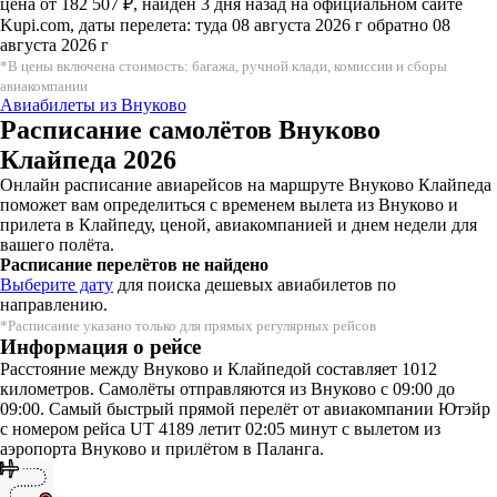
цена от 182 507 ₽, найден 3 дня назад на официальном сайте
Kupi.com, даты перелета: туда 08 августа 2026 г обратно 08
августа 2026 г
*В цены включена стоимость: багажа, ручной клади, комиссии и сборы
авиакомпании
Авиабилеты из Внуково
Расписание самолётов Внуково
Клайпеда 2026
Онлайн расписание авиарейсов на маршруте Внуково Клайпеда
поможет вам определиться с временем вылета из Внуково и
прилета в Клайпеду, ценой, авиакомпанией и днем недели для
вашего полёта.
Расписание перелётов не найдено
Выберите дату
для поиска дешевых авиабилетов по
направлению.
*Расписание указано только для прямых регулярных рейсов
Информация о рейсе
Расстояние между Внуково и Клайпедой составляет 1012
километров. Самолёты отправляются из Внуково с 09:00 до
09:00. Самый быстрый прямой перелёт от авиакомпании Ютэйр
с номером рейса UT 4189 летит 02:05 минут с вылетом из
аэропорта Внуково и прилётом в Паланга.