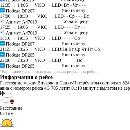
12:35
→
14:05
VKO → LED
-
Вт
-
Чт
-
-
-
Узнать цену
Победа
DP207
17:00
→
18:30
VKO → LED
-
-
Ср
-
-
-
Вс
Узнать цену
Азимут
A47019
17:25
→
19:05
VKO → LED
-
-
-
-
Пт
-
-
Узнать цену
Азимут
A47019
18:10
→
19:35
VKO → LED
-
-
-
-
-
Сб
-
Узнать цену
Победа
DP207
21:55
→
23:25
VKO → LED
Пн
Вт
Ср
Чт
Пт
Сб
-
Узнать цену
Победа
DP205
22:00
→
23:20
VKO → LED
-
-
-
-
-
-
Вс
Узнать цену
Победа
DP205
*Расписание указано только для прямых регулярных рейсов
Информация о рейсе
Расстояние между Внуково и Санкт-Петербургом составляет 624
авиа с номером рейса 4G 705 летит 01:10 минут с вылетом из аэ
Расстояние
624 км