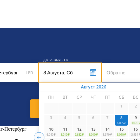
кет
ДАТА ВЫЛЕТА
LED
Август 2026
ПН
ВТ
СР
ЧТ
ПТ
СБ
ВС
1
2
Найти билеты
3
4
5
6
7
8
9
6,065 ₽
3,076 
кт-Петербург
10
11
12
13
14
15
16
6,040 ₽
3,010 ₽
2,682 ₽
3,010 ₽
5,379 ₽
3,010 ₽
3,934 