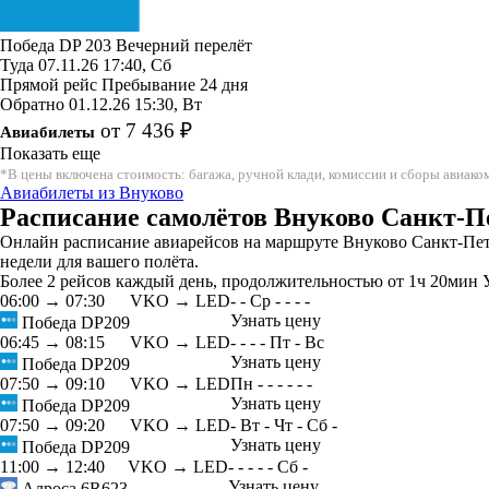
Победа
DP 203
Вечерний перелёт
Туда
07.11.26
17:40, Сб
Прямой рейс
Пребывание 24 дня
Обратно
01.12.26
15:30, Вт
от 7 436 ₽
Авиабилеты
Показать еще
*В цены включена стоимость: багажа, ручной клади, комиссии и сборы авиак
Авиабилеты из Внуково
Расписание самолётов Внуково Санкт-Пе
Онлайн расписание авиарейсов на маршруте Внуково Санкт-Пете
недели для вашего полёта.
Более 2 рейсов каждый день, продолжительностью от 1ч 20мин У
06:00
→
07:30
VKO → LED
-
-
Ср
-
-
-
-
Узнать цену
Победа
DP209
06:45
→
08:15
VKO → LED
-
-
-
-
Пт
-
Вс
Узнать цену
Победа
DP209
07:50
→
09:10
VKO → LED
Пн
-
-
-
-
-
-
Узнать цену
Победа
DP209
07:50
→
09:20
VKO → LED
-
Вт
-
Чт
-
Сб
-
Узнать цену
Победа
DP209
11:00
→
12:40
VKO → LED
-
-
-
-
-
Сб
-
Узнать цену
Алроса
6R623