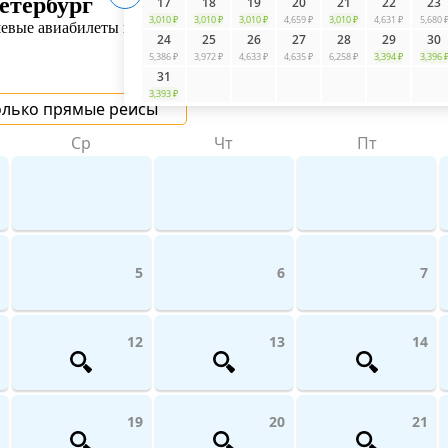
етербург
17
18
19
20
21
22
23
3,010 ₽
3,010 ₽
3,010 ₽
4,659 ₽
3,010 ₽
4,631 ₽
5,680 
шевые авиабилеты из аэропорта Внуково в Санкт-Петербург
от
2 
24
25
26
27
28
29
30
5,386 ₽
3,972 ₽
4,633 ₽
4,635 ₽
6,258 ₽
3,394 ₽
3,396 
31
3,393 ₽
олько прямые рейсы
Ср
Чт
Пт
5
6
7
12
13
14
19
20
21