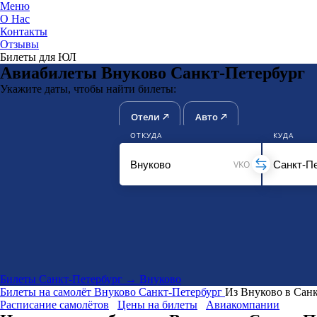
Меню
О Нас
Контакты
ЮниТи
Отзывы
Билеты для ЮЛ
Авиабилеты Внуково Санкт-Петербург
Укажите даты, чтобы найти билеты:
Отели
Авто
ОТКУДА
КУДА
VKO
Билеты Санкт-Петербург → Внуково
Билеты на самолёт
Внуково
Санкт-Петербург
Из Внуково в Сан
Расписание самолётов
Цены на билеты
Авиакомпании