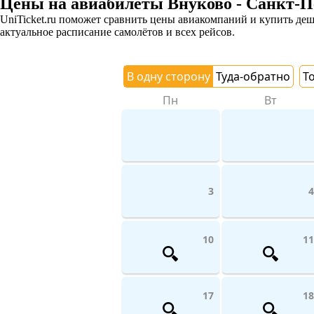
Цены на авиабилеты Внуково - Санкт-П
UniTicket.ru поможет сравнить цены авиакомпаний и купить де
актуальное расписание самолётов и всех рейсов.
В одну сторону
Туда-обратно
Т
Пн
Вт
3
4
10
11
17
18